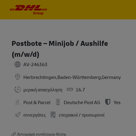
Skip to main content
Skip to main content
-
-
Postbote – Minijob / Aushilfe
(m/w/d)
AV-246363
Herbrechtingen,Baden-Württemberg,Germany
μερική απασχόληση
16.7
Post & Parcel
Deutsche Post AG
Yes
συνεργάτες
εποχιακοί / προσωρινοί
Αντιγραφή συνδέσμου θέσης