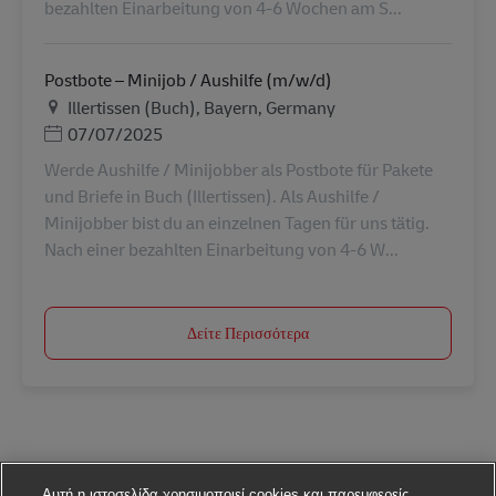
bezahlten Einarbeitung von 4-6 Wochen am S...
Postbote – Minijob / Aushilfe (m/w/d)
Τοποθεσία
Illertissen (Buch), Bayern, Germany
Ημερομηνία Ανάρτησης
07/07/2025
Werde Aushilfe / Minijobber als Postbote für Pakete
und Briefe in Buch (Illertissen). Als Aushilfe /
Minijobber bist du an einzelnen Tagen für uns tätig.
Nach einer bezahlten Einarbeitung von 4-6 W...
Δείτε Περισσότερα
Αυτή η ιστοσελίδα χρησιμοποιεί cookies και παρεμφερείς