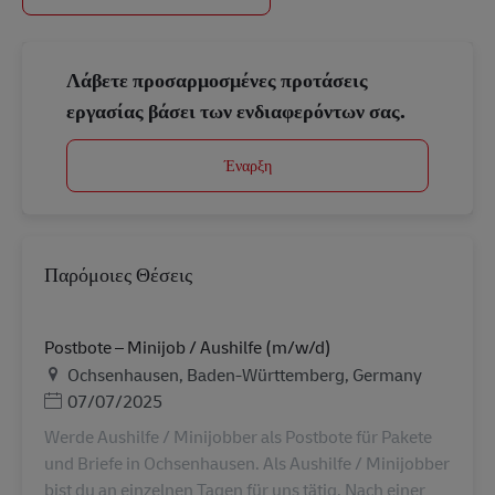
Λάβετε προσαρμοσμένες προτάσεις
εργασίας βάσει των ενδιαφερόντων σας.
Έναρξη
Παρόμοιες Θέσεις
Postbote – Minijob / Aushilfe (m/w/d)
Τοποθεσία
Ochsenhausen, Baden-Württemberg, Germany
Ημερομηνία Ανάρτησης
07/07/2025
Werde Aushilfe / Minijobber als Postbote für Pakete
und Briefe in Ochsenhausen. Als Aushilfe / Minijobber
bist du an einzelnen Tagen für uns tätig. Nach einer