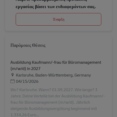
εργασίας βάσει των ενδιαφερόντων σας.
Έναρξη
Παρόμοιες Θέσεις
Ausbildung Kaufmann/-frau für Büromanagement
(m/w/d) in 2027
Τοποθεσία
Karlsruhe, Baden-Württemberg, Germany
Ημερομηνία Ανάρτησης
04/15/2026
Wo? Karlsruhe. Wann? 01.09.2027. Wie lange? 3
Jahre. Deine Vorteile bei der Ausbildung Kaufmann/-
frau für Büromanagement (m/w/d). Jährlich
steigende Ausbildungsvergütung beginnend mit
1.334,26 Euro...