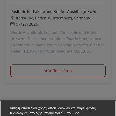
Postbote für Pakete und Briefe - Aushilfe (m/w/d)
Τοποθεσία
Karlsruhe, Baden-Württemberg, Germany
Ημερομηνία Ανάρτησης
07/27/2026
Werde Aushilfe als Postbote für Pakete und Briefe
(m/w/d). Nach einer bezahlten Einarbeitung kannst
du sofort in deinem neuen Nebenjob starten. Was wir
bieten. 18,30 € Tarif-Stundenlohn (inkl. 1,05...
Δείτε Περισσότερα
Αυτή η ιστοσελίδα χρησιμοποιεί cookies και παρεμφερείς
τεχνολογίες (στο εξής "τεχνολογίες"), που μας