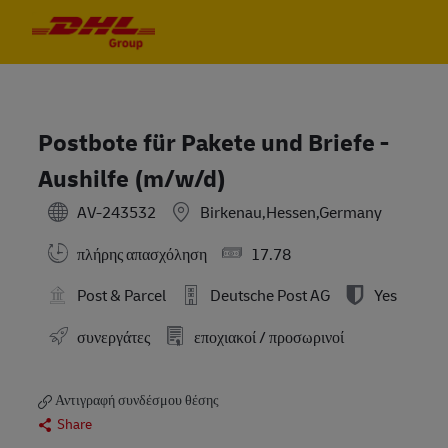
Skip to main content
Skip to main content
-
-
Postbote für Pakete und Briefe -
Aushilfe (m/w/d)
AV-243532
Birkenau,Hessen,Germany
πλήρης απασχόληση
17.78
Post & Parcel
Deutsche Post AG
Yes
συνεργάτες
εποχιακοί / προσωρινοί
Αντιγραφή συνδέσμου θέσης
Share