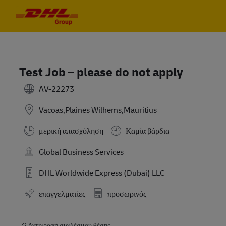
Skip to main content
Skip to main content
-
-
Test Job – please do not apply
AV-22273
Vacoas,Plaines Wilhems,Mauritius
μερική απασχόληση
Καμία βάρδια
Global Business Services
DHL Worldwide Express (Dubai) LLC
επαγγελματίες
προσωρινός
Αντιγραφή συνδέσμου θέσης