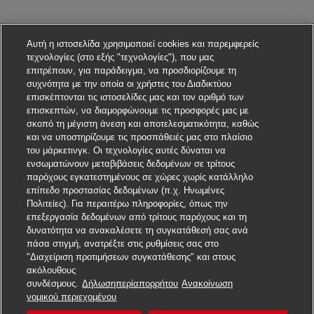
Αυτή η ιστοσελίδα χρησιμοποιεί cookies και παρεμφερείς
τεχνολογίες (στο εξής "τεχνολογίες"), που μας
επιτρέπουν, για παράδειγμα, να προσδιορίζουμε τη
συχνότητα με την οποία οι χρήστες του Διαδικτύου
επισκέπτονται τις ιστοσελίδες μας και τον αριθμό των
επισκεπτών, να διαμορφώνουμε τις προσφορές μας με
σκοπό τη μέγιστη άνεση και αποτελεσματικότητα, καθώς
και να υποστηρίζουμε τις προσπάθειές μας στο πλαίσιο
του μάρκετινγκ. Οι τεχνολογίες αυτές δύναται να
ενσωματώνουν μεταβιβάσεις δεδομένων σε τρίτους
παρόχους εγκατεστημένους σε χώρες χωρίς κατάλληλο
επίπεδο προστασίας δεδομένων (π.χ. Ηνωμένες
Πολιτείες). Για περαιτέρω πληροφορίες, όπως την
επεξεργασία δεδομένων από τρίτους παρόχους και τη
δυνατότητα να ανακαλέσετε τη συγκατάθεσή σας ανά
πάσα στιγμή, ανατρέξτε στις ρυθμίσεις σας στο
"Διαχείριση προτιμήσεων συγκατάθεσης" και στους
ακόλουθους
συνδέσμους.
Δήλωσηπερίαπορρήτου
Ανακοίνωση
Υποβάλετε αίτηση για αυτή τη θέση εργασίας
νομικού περιεχομένου