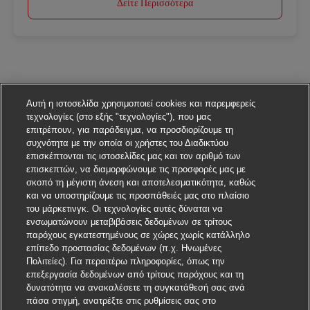
Δείτε Περισσότερα
Αυτή η ιστοσελίδα χρησιμοποιεί cookies και παρεμφερείς
τεχνολογίες (στο εξής "τεχνολογίες"), που μας
επιτρέπουν, για παράδειγμα, να προσδιορίζουμε τη
συχνότητα με την οποία οι χρήστες του Διαδικτύου
επισκέπτονται τις ιστοσελίδες μας και τον αριθμό των
επισκεπτών, να διαμορφώνουμε τις προσφορές μας με
σκοπό τη μέγιστη άνεση και αποτελεσματικότητα, καθώς
και να υποστηρίζουμε τις προσπάθειές μας στο πλαίσιο
του μάρκετινγκ. Οι τεχνολογίες αυτές δύναται να
ενσωματώνουν μεταβιβάσεις δεδομένων σε τρίτους
παρόχους εγκατεστημένους σε χώρες χωρίς κατάλληλο
επίπεδο προστασίας δεδομένων (π.χ. Ηνωμένες
Πολιτείες). Για περαιτέρω πληροφορίες, όπως την
επεξεργασία δεδομένων από τρίτους παρόχους και τη
δυνατότητα να ανακαλέσετε τη συγκατάθεσή σας ανά
πάσα στιγμή, ανατρέξτε στις ρυθμίσεις σας στο