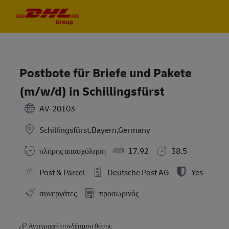
Skip to main content
Skip to main content
-
-
Postbote für Briefe und Pakete
(m/w/d) in Schillingsfürst
AV-20103
Schillingsfürst,Bayern,Germany
πλήρης απασχόληση
17.92
38.5
Post & Parcel
Deutsche Post AG
Yes
συνεργάτες
προσωρινός
Αντιγραφή συνδέσμου θέσης