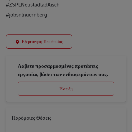
#ZSPLNeustadtadAisch
#jobsnlnuernberg
Εξερεύνηση Τοποθεσίας
Λάβετε προσαρμοσμένες προτάσεις
εργασίας βάσει των ενδιαφερόντων σας.
Έναρξη
Παρόμοιες Θέσεις