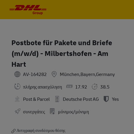
Skip to main content
Skip to main content
-
-
Postbote für Pakete und Briefe
(m/w/d) - Milbertshofen - Am
Hart
AV-164282
München,Bayern,Germany
πλήρης απασχόληση
17.92
38.5
Post & Parcel
Deutsche Post AG
Yes
συνεργάτες
μόνιμος/μόνιμη
Αντιγραφή συνδέσμου θέσης