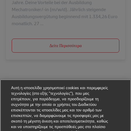
Jahre. Deine Vorteile bei der Ausbildung
Mechatroniker/-in (m/w/d). Jährlich steigende
Ausbildungsvergütung beginnend mit 1.334,26 Euro
monatlich. 27 ...
Δείτε Περισσότερα
Αυτή η ιστοσελίδα χρησιμοποιεί cookies και παρεμφερείς
τεχνολογίες (στο εξής "τεχνολογίες"), που μας
επιτρέπουν, για παράδειγμα, να προσδιορίζουμε τη
συχνότητα με την οποία οι χρήστες του Διαδικτύου
επισκέπτονται τις ιστοσελίδες μας και τον αριθμό των
επισκεπτών, να διαμορφώνουμε τις προσφορές μας με
σκοπό τη μέγιστη άνεση και αποτελεσματικότητα, καθώς
και να υποστηρίζουμε τις προσπάθειές μας στο πλαίσιο