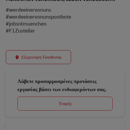
#werdeeinervonuns
#werdeeinervonunspostbote
#jobsnlmuenchen
#F1Zusteller
Εξερεύνηση Τοποθεσίας
Λάβετε προσαρμοσμένες προτάσεις
εργασίας βάσει των ενδιαφερόντων σας.
Έναρξη