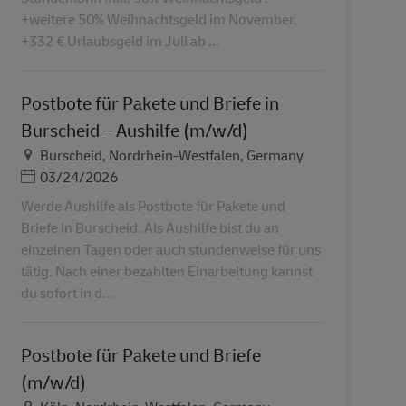
+weitere 50% Weihnachtsgeld im November.
+332 € Urlaubsgeld im Juli ab ...
Postbote für Pakete und Briefe in
Burscheid – Aushilfe (m/w/d)
Τοποθεσία
Burscheid, Nordrhein-Westfalen, Germany
Ημερομηνία Ανάρτησης
03/24/2026
Werde Aushilfe als Postbote für Pakete und
Briefe in Burscheid. Als Aushilfe bist du an
einzelnen Tagen oder auch stundenweise für uns
tätig. Nach einer bezahlten Einarbeitung kannst
du sofort in d...
Postbote für Pakete und Briefe
(m/w/d)
Τοποθεσία