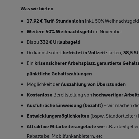
Was wir bieten
17,92 € Tarif-Stundenlohn
inkl. 50% Weihnachtsgeld
Weitere 50% Weihnachtsgeld
im November
Bis zu
332 € Urlaubsgeld
Du kannst sofort
befristet in Vollzeit
starten,
38,5 S
Ein
krisensicherer Arbeitsplatz, garantierte Gehal
pünktliche Gehaltszahlungen
Möglichkeit der
Auszahlung von Überstunden
Kostenlose
Bereitstellung von
hochwertiger Arbeit
Ausführliche Einweisung (bezahlt)
– wir machen dich
Entwicklungsmöglichkeiten
(bspw. Standortleiter)
Attraktive Mitarbeiterangebote
wie z.B. arbeitgeber
Rabatte bei Mobilfunkanbietern, etc.