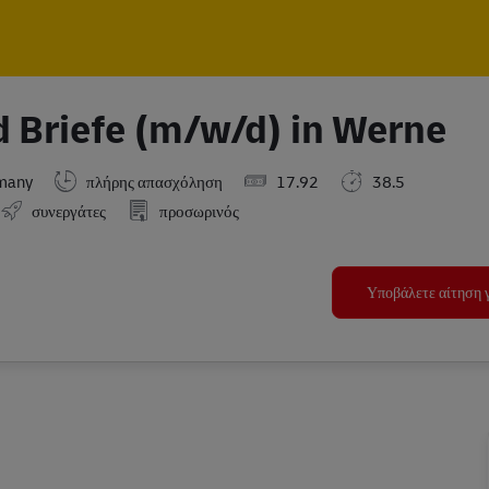
Skip to main content
Skip to main content
d Briefe (m/w/d) in Werne
many
πλήρης απασχόληση
17.92
38.5
συνεργάτες
προσωρινός
Υποβάλετε αίτηση γ