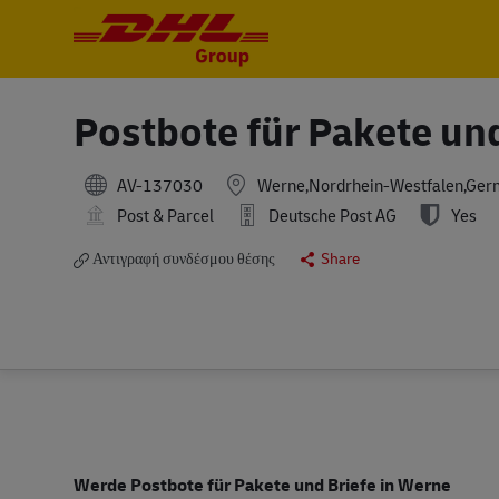
-
-
Postbote für Pakete un
AV-137030
Werne,Nordrhein-Westfalen,Ger
Post & Parcel
Deutsche Post AG
Yes
Αντιγραφή συνδέσμου θέσης
Share
Werde Postbote für Pakete und Briefe in Werne