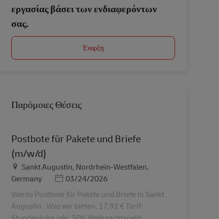
εργασίας βάσει των ενδιαφερόντων
σας.
Έναρξη
Παρόμοιες Θέσεις
Postbote für Pakete und Briefe
(m/w/d)
Τοποθεσία
Sankt Augustin, Nordrhein-Westfalen,
Ημερομηνία Ανάρτησης
Germany
03/24/2026
Werde Postbote für Pakete und Briefe in Sankt
Augustin . Was wir bieten. 17,92 € Tarif-
Stundenlohn inkl. 50% Weihnachtsgeld .