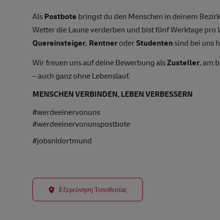
Als
Postbote
bringst du den Menschen in deinem Bezirk
Wetter die Laune verderben und bist fünf Werktage pr
Quereinsteiger
,
Rentner
oder
Studenten
sind bei uns h
Wir freuen uns auf deine Bewerbung als
Zusteller
, am 
– auch ganz ohne Lebenslauf.
MENSCHEN VERBINDEN, LEBEN VERBESSERN
#werdeeinervonuns
#werdeeinervonunspostbote
#jobsnldortmund
Εξερεύνηση Τοποθεσίας