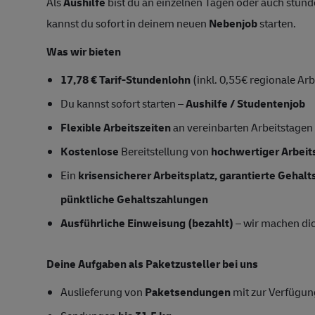
Als
Aushilfe
bist du an einzelnen Tagen oder auch stunde
kannst du sofort in deinem neuen
Nebenjob
starten.
Was wir bieten
17,78 € Tarif-Stundenlohn
(inkl. 0,55€ regionale Ar
Du kannst sofort starten –
Aushilfe / Studentenjob
Flexible Arbeitszeiten
an vereinbarten Arbeitstagen
Kostenlose
Bereitstellung von
hochwertiger Arbeit
Ein
krisensicherer Arbeitsplatz, garantierte Gehal
pünktliche Gehaltszahlungen
Ausführliche Einweisung (bezahlt)
– wir machen dich
Deine Aufgaben als Paketzusteller bei uns
Auslieferung von
Paketsendungen
mit zur Verfügung