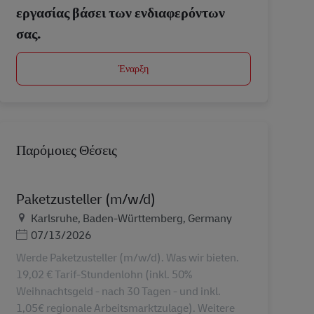
εργασίας βάσει των ενδιαφερόντων
σας.
Έναρξη
Παρόμοιες Θέσεις
Paketzusteller (m/w/d)
Τοποθεσία
Karlsruhe, Baden-Württemberg, Germany
Ημερομηνία Ανάρτησης
07/13/2026
Werde Paketzusteller (m/w/d). Was wir bieten.
19,02 € Tarif-Stundenlohn (inkl. 50%
Weihnachtsgeld - nach 30 Tagen - und inkl.
1,05€ regionale Arbeitsmarktzulage). Weitere