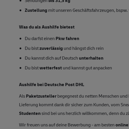
Sendungen
bis 31,5 kg
Zustellung
mit unseren Geschäftsfahrzeugen, bspw. 
Was du als Aushilfe bietest
Du darfst einen
Pkw fahren
Du bist
zuverlässig
und hängst dich rein
Du kannst dich auf Deutsch
unterhalten
Du bist
wetterfest
und kannst gut anpacken
Aushilfe bei Deutsche Post DHL
Als
Paketzusteller
begegnest du netten Menschen und 
Lieferung kommt dank dir sicher zum Kunden, vom Snea
Studenten
sind bei uns herzlich willkommen, denn du zäh
Wir freuen uns auf deine Bewerbung - am besten
online