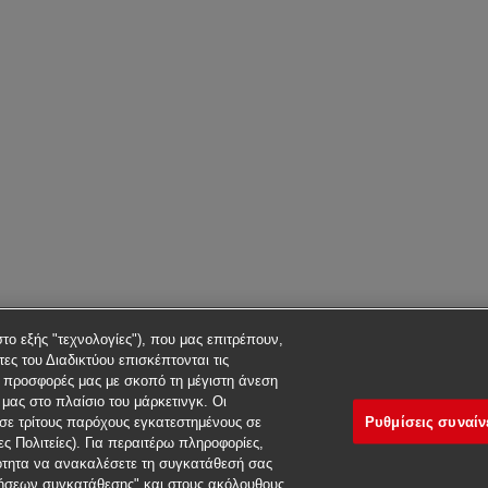
στο εξής "τεχνολογίες"), που μας επιτρέπουν,
ες του Διαδικτύου επισκέπτονται τις
ς προσφορές μας με σκοπό τη μέγιστη άνεση
μας στο πλαίσιο του μάρκετινγκ. Οι
Ρυθμίσεις συναί
σε τρίτους παρόχους εγκατεστημένους σε
 Πολιτείες). Για περαιτέρω πληροφορίες,
ότητα να ανακαλέσετε τη συγκατάθεσή σας
ιμήσεων συγκατάθεσης" και στους ακόλουθους