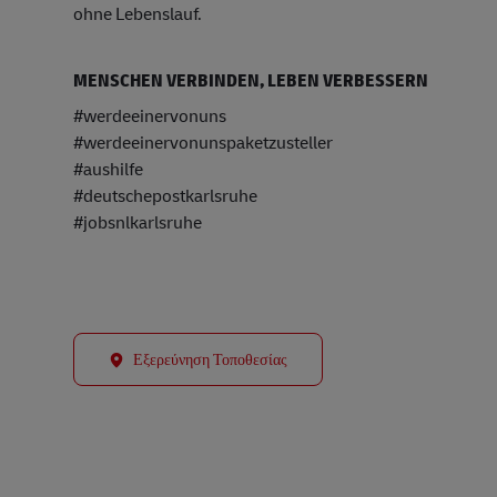
ohne Lebenslauf.
MENSCHEN VERBINDEN, LEBEN VERBESSERN
#werdeeinervonuns
#werdeeinervonunspaketzusteller
#aushilfe
#deutschepostkarlsruhe
#jobsnlkarlsruhe
Εξερεύνηση Τοποθεσίας