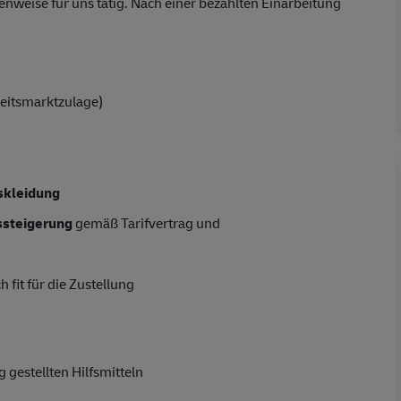
nweise für uns tätig. Nach einer bezahlten Einarbeitung
beitsmarktzulage)
skleidung
tssteigerung
gemäß Tarifvertrag und
 fit für die Zustellung
 gestellten Hilfsmitteln