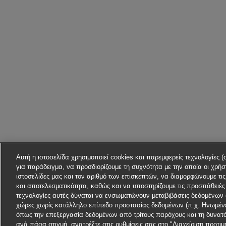
Αυτή η ιστοσελίδα χρησιμοποιεί cookies και παρεμφερείς τεχνολογίες (
για παράδειγμα, να προσδιορίζουμε τη συχνότητα με την οποία οι χρήστ
ιστοσελίδες μας και τον αριθμό των επισκεπτών, να διαμορφώνουμε τι
και αποτελεσματικότητα, καθώς και να υποστηρίζουμε τις προσπάθειές 
τεχνολογίες αυτές δύναται να ενσωματώνουν μεταβιβάσεις δεδομένων 
χώρες χωρίς κατάλληλο επίπεδο προστασίας δεδομένων (π.χ. Ηνωμένες
όπως την επεξεργασία δεδομένων από τρίτους παρόχους και τη δυνατ
ανά πάσα στιγμή, ανατρέξτε στις ρυθμίσεις σας στο "Διαχείριση προτ