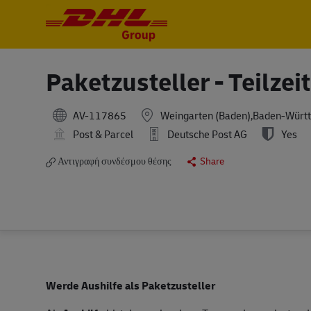
-
-
Paketzusteller - Teilze
AV-117865
Weingarten (Baden),Baden-Würt
Post & Parcel
Deutsche Post AG
Yes
Αντιγραφή συνδέσμου θέσης
Share
Werde Aushilfe als Paketzusteller