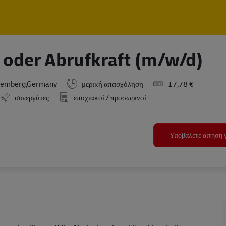
Skip to main content
Skip to main content
it oder Abrufkraft (m/w/d)
temberg,Germany
μερική απασχόληση
17,78 €
συνεργάτες
εποχιακοί / προσωρινοί
Υποβάλετε αίτηση γ