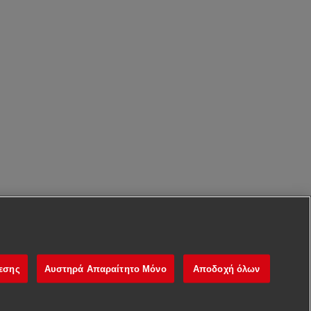
νεσης
Αυστηρά Απαραίτητο Μόνο
Αποδοχή όλων