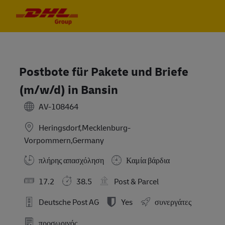
Skip to main content
Skip to main content
-
-
Postbote für Pakete und Briefe
(m/w/d) in Bansin
AV-108464
Heringsdorf,Mecklenburg-
Vorpommern,Germany
πλήρης απασχόληση
Καμία βάρδια
17.2
38.5
Post & Parcel
Deutsche Post AG
Yes
συνεργάτες
προσωρινός