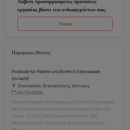
Λάβετε προσαρμοσμένες προτάσεις
εργασίας βάσει των ενδιαφερόντων σας.
Έναρξη
Παρόμοιες Θέσεις
Postbote für Pakete und Briefe in Eberswalde
(m/w/d)
Τοποθεσία
Eberswalde, Brandenburg, Germany
Ημερομηνία Ανάρτησης
07/15/2026
Werde Postbote für Pakete und Briefe in Eberswalde.
Wir suchen befristet deine Unterstützung! Was wir
bieten. 17,92 € Tarif-Stundenlohn inkl. 50%
Weihnachtsgeld. Du kannst ab sofort befristet 6
Mon...