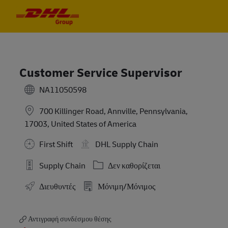
Skip to main content
Skip to main content
-
-
Customer Service Supervisor
NA11050598
700 Killinger Road, Annville, Pennsylvania,
17003, United States of America
First Shift
DHL Supply Chain
Κατηγορία
Supply Chain
Δεν καθορίζεται
Διευθυντές
Μόνιμη/Μόνιμος
Αντιγραφή συνδέσμου θέσης