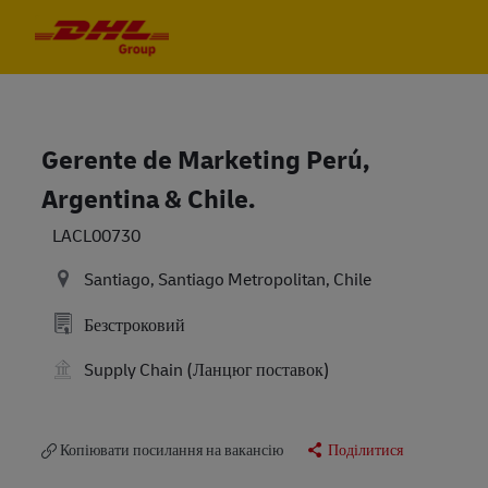
Skip to main content
Skip to main content
-
-
Gerente de Marketing Perú,
Argentina & Chile.
LACL00730
Santiago, Santiago Metropolitan, Chile
Безстроковий
Supply Chain (Ланцюг поставок)
Копіювати посилання на вакансію
Поділитися