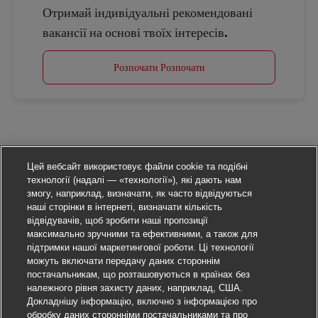
Отримай індивідуальні рекомендовані
вакансії на основі твоїх інтересів.
Розпочати Розпочати
Цей вебсайт використовує файли cookie та подібні
технології (надалі — «технології»), які дають нам
змогу, наприклад, визначати, як часто відвідуються
наші сторінки в інтернеті, визначати кількість
відвідувачів, щоб зробити наші пропозиції
максимально зручними та ефективними, а також для
підтримки нашої маркетингової роботи. Ці технології
можуть включати передачу даних стороннім
постачальникам, що розташовуються в країнах без
належного рівня захисту даних, наприклад, США.
Докладнішу інформацію, включно з інформацією про
обробку даних сторонніми постачальниками та про