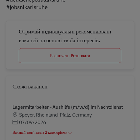
#jobsnlkarlsruhe
Отримай індивідуальні рекомендовані
вакансії на основі твоїх інтересів.
Розпочати Розпочати
Схожі вакансії
Lagermitarbeiter - Aushilfe (m/w/d) im Nachtdienst
Місцезнаходження
Speyer, Rheinland-Pfalz, Germany
Posted Date
07/09/2026
Вакансії, пов’язані з 2 категоріями