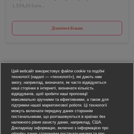
1.334,26 Euro...
Дізнатися Більше
Цей вебсайт використовує файли cookie та подібні
технології (надалі — «технології»), які дають нам
змогу, наприклад, визначати, як часто відвідуються
наші сторінки в інтернеті, визначати кількість
відвідувачів, щоб зробити наші пропозиції
максимально зручними та ефективними, а також для
підтримки нашої маркетингової роботи. Ці технології
можуть включати передачу даних стороннім
постачальникам, що розташовуються в країнах без
належного рівня захисту даних, наприклад, США.
Докладнішу інформацію, включно з інформацією про
обробку даних сторонніми постачальниками та про