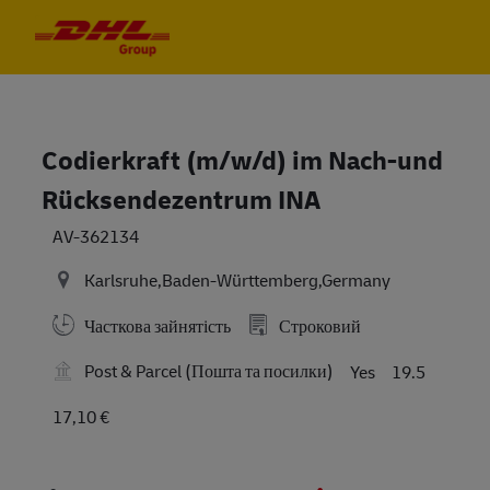
Skip to main content
Skip to main content
-
-
Codierkraft (m/w/d) im Nach-und
Rücksendezentrum INA
AV-362134
Karlsruhe,Baden-Württemberg,Germany
Часткова зайнятість
Строковий
Post & Parcel (Пошта та посилки)
Yes
19.5
17,10 €