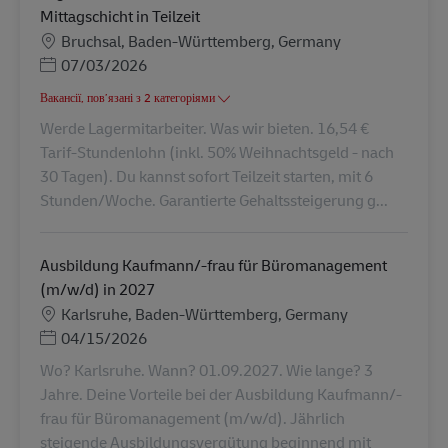
Mittagschicht in Teilzeit
Місцезнаходження
Bruchsal, Baden-Württemberg, Germany
Posted Date
07/03/2026
Вакансії, пов’язані з 2 категоріями
Werde Lagermitarbeiter. Was wir bieten. 16,54 €
Tarif-Stundenlohn (inkl. 50% Weihnachtsgeld - nach
30 Tagen). Du kannst sofort Teilzeit starten, mit 6
Stunden/Woche. Garantierte Gehaltssteigerung g...
Ausbildung Kaufmann/-frau für Büromanagement
(m/w/d) in 2027
Місцезнаходження
Karlsruhe, Baden-Württemberg, Germany
Posted Date
04/15/2026
Wo? Karlsruhe. Wann? 01.09.2027. Wie lange? 3
Jahre. Deine Vorteile bei der Ausbildung Kaufmann/-
frau für Büromanagement (m/w/d). Jährlich
steigende Ausbildungsvergütung beginnend mit