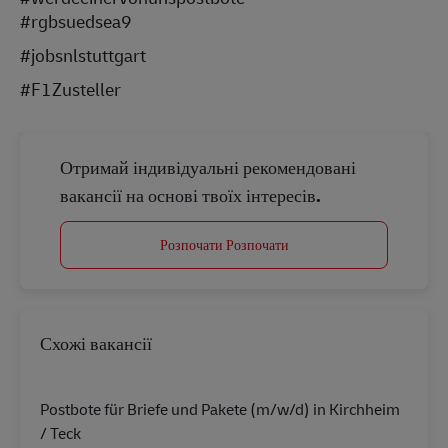
#rgbsuedsea9
#jobsnlstuttgart
#F1Zusteller
Отримай індивідуальні рекомендовані
вакансії на основі твоїх інтересів.
Розпочати Розпочати
Схожі вакансії
Postbote für Briefe und Pakete (m/w/d) in Kirchheim
/ Teck