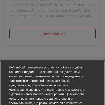
Seefrachtspezialist der DPDHL Group und ist weltweit
der führende Anbieter in der Luftfracht und Nr. 2 in
der Seefracht. Mit ca. 30.000 Mitarbeitern und Mita...
Дізнатися Більше
Цей вебсайт використовує файли cookie та подібні
технології (надалі — «технології»), які дають нам
змогу, наприклад, визначати, як часто відвідуються
наші сторінки в інтернеті, визначати кількість
відвідувачів, щоб зробити наші пропозиції
максимально зручними та ефективними, а також для
підтримки нашої маркетингової роботи. Ці технології
можуть включати передачу даних стороннім
постачальникам, що розташовуються в країнах без