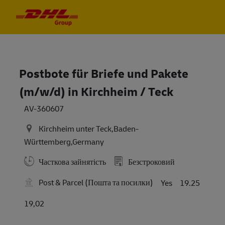
Skip to main content
Skip to main content
-
-
Postbote für Briefe und Pakete
(m/w/d) in Kirchheim / Teck
AV-360607
Kirchheim unter Teck,Baden-
Württemberg,Germany
Часткова зайнятість
Безстроковий
Post & Parcel (Пошта та посилки)
Yes
19.25
19,02