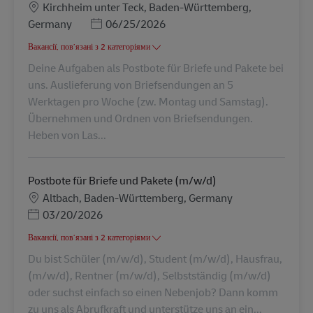
Місцезнаходження
Kirchheim unter Teck, Baden-Württemberg,
Posted Date
Germany
06/25/2026
Вакансії, пов’язані з 2 категоріями
Deine Aufgaben als Postbote für Briefe und Pakete bei
uns. Auslieferung von Briefsendungen an 5
Werktagen pro Woche (zw. Montag und Samstag).
Übernehmen und Ordnen von Briefsendungen.
Heben von Las...
Postbote für Briefe und Pakete (m/w/d)
Місцезнаходження
Altbach, Baden-Württemberg, Germany
Posted Date
03/20/2026
Вакансії, пов’язані з 2 категоріями
Du bist Schüler (m/w/d), Student (m/w/d), Hausfrau,
(m/w/d), Rentner (m/w/d), Selbstständig (m/w/d)
oder suchst einfach so einen Nebenjob? Dann komm
zu uns als Abrufkraft und unterstütze uns an ein...