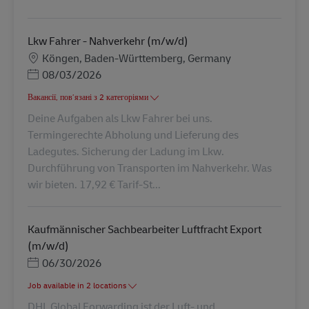
Lkw Fahrer - Nahverkehr (m/w/d)
Місцезнаходження
Köngen, Baden-Württemberg, Germany
Posted Date
08/03/2026
Вакансії, пов’язані з 2 категоріями
Deine Aufgaben als Lkw Fahrer bei uns.
Termingerechte Abholung und Lieferung des
Ladegutes. Sicherung der Ladung im Lkw.
Durchführung von Transporten im Nahverkehr. Was
wir bieten. 17,92 € Tarif-St...
Kaufmännischer Sachbearbeiter Luftfracht Export
(m/w/d)
Posted Date
06/30/2026
Job available in 2 locations
DHL Global Forwarding ist der Luft- und