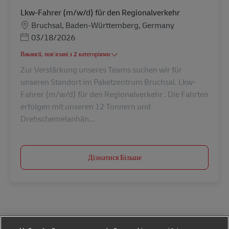
Lkw-Fahrer (m/w/d) für den Regionalverkehr
Місцезнаходження
Bruchsal, Baden-Württemberg, Germany
Posted Date
03/18/2026
Вакансії, пов’язані з 2 категоріями
Zur Verstärkung unseres Teams suchen wir für
unseren Standort im Paketzentrum Bruchsal. Lkw-
Fahrer (m/w/d) für den Regionalverkehr . Die Fahrten
erfolgen mit unseren 12 Tonnern und
Drehschemelanhän...
Дізнатися Більше