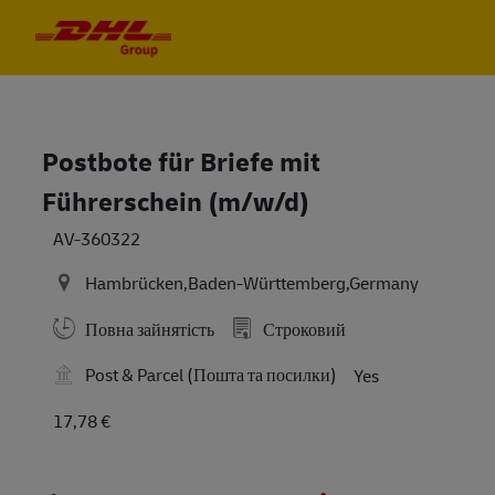
Skip to main content
Skip to main content
-
-
Postbote für Briefe mit
Führerschein (m/w/d)
AV-360322
Hambrücken,Baden-Württemberg,Germany
Повна зайнятість
Строковий
Post & Parcel (Пошта та посилки)
Yes
17,78 €