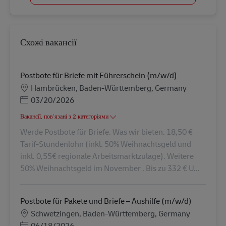
Схожі вакансії
Postbote für Briefe mit Führerschein (m/w/d)
Місцезнаходження
Hambrücken, Baden-Württemberg, Germany
Posted Date
03/20/2026
Вакансії, пов’язані з 2 категоріями
Werde Postbote für Briefe. Was wir bieten. 18,50 €
Tarif-Stundenlohn (inkl. 50% Weihnachtsgeld und
inkl. 0,55€ regionale Arbeitsmarktzulage). Weitere
50% Weihnachtsgeld im November . Bis zu 332 € U...
Postbote für Pakete und Briefe – Aushilfe (m/w/d)
Місцезнаходження
Schwetzingen, Baden-Württemberg, Germany
Posted Date
06/18/2026