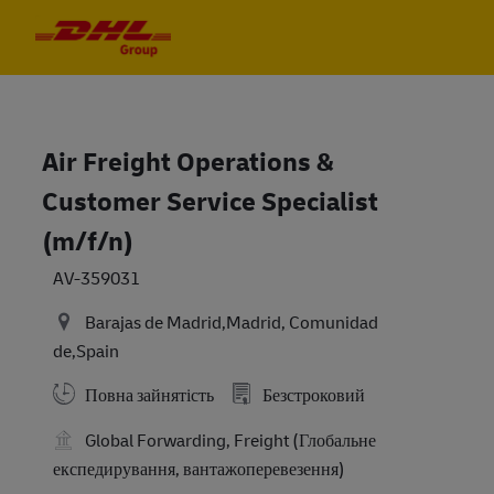
Skip to main content
Skip to main content
-
-
Air Freight Operations &
Customer Service Specialist
(m/f/n)
AV-359031
Barajas de Madrid,Madrid, Comunidad
de,Spain
Повна зайнятість
Безстроковий
Global Forwarding, Freight (Глобальне
експедирування, вантажоперевезення)