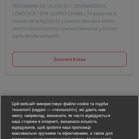
PROGRAMA DE TALENTO/ CORDINADOR/A
LOGÍSTICA – DHL SUPPLY CHAIN. ¿Te apasiona el
mundo de la logística? ¿Quieres descubrir desde
dentro cómo funciona una operativa real y formar
parte de una compañí...
Дізнатися Більше
Цей вебсайт використовує файли cookie та подібні
технології (надалі — «технології»), які дають нам
змогу, наприклад, визначати, як часто відвідуються
наші сторінки в інтернеті, визначати кількість
відвідувачів, щоб зробити наші пропозиції
максимально зручними та ефективними, а також для