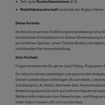
Sehr gute
Deutschkenntnisse
(C2)
Mobilitätsbereitschaft
innerhalb der Region Deiner 
Deine Vorteile
Im Anschluss an eine Einführungsveranstaltung mit and
betrieblichen Einsatzbereich in Deiner Niederlassung in
persönlichen Sponsor, einen Trainee-Buddy und regelmä
individuellen Karriereentwicklung.
Dein Kontakt
Fragen beantwortet Dir gerne Jost Fröling, Program
Du siehst in diesen vielseitigen und spannenden Aufga
Deinen vollständigen Unterlagen (Anschreiben, Lebensl
Schulzeugnis z.B. Abitur, Nachweis über Hochschulabsch
Bewerbung kannst Du Dich auf mehrere Standorte bezie
Weitere Informationen zum Bewerbungs- und Programmab
unter
https://careers.dhl.com/eu/de/lead
.