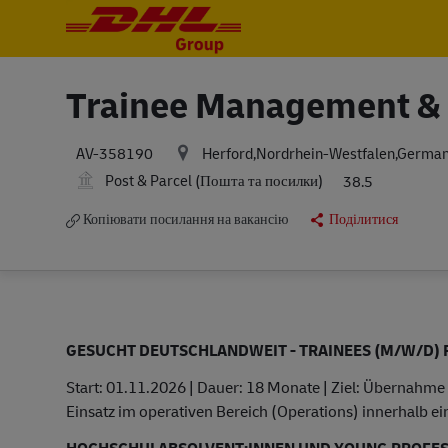
-
-
Trainee Management & 
Herford,Nordrhein-Westfalen,Germa
AV-358190
Post & Parcel (Пошта та посилки)
38.5
Копіювати посилання на вакансію
Поділитися
GESUCHT DEUTSCHLANDWEIT - TRAINEES (M/W/D)
Start: 01.11.2026 | Dauer: 18 Monate | Ziel: Übernah
Einsatz im operativen Bereich (Operations) innerhalb e
HOCHSCHULABSOLVENT:INNEN UND YOUNG PROFES