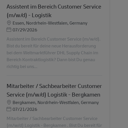
Assistent im Bereich Customer Service
(m/w/d) - Logistik
Місцезнаходження
Essen, Nordrhein-Westfalen, Germany
Posted Date
07/29/2026
Assistent im Bereich Customer Service (m/w/d).
Bist du bereit für deine neue Herausforderung
bei dem Weltmarktführer DHL Supply Chain im
Bereich Kontraktlogistik? Dann bist Du genau
richtig bei uns...
Mitarbeiter / Sachbearbeiter Customer
Service (m/w/d) Logistik - Bergkamen
Місцезнаходження
Bergkamen, Nordrhein-Westfalen, Germany
Posted Date
07/21/2026
Mitarbeiter / Sachbearbeiter Customer Service
(m/w/d) Logistik - Bergkamen . Bist Du bereit für