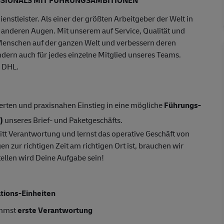
enstleister. Als einer der größten Arbeitgeber der Welt in
t anderen Augen. Mit unserem auf Service, Qualität und
Menschen auf der ganzen Welt und verbessern deren
ondern auch für jedes einzelne Mitglied unseres Teams.
d DHL.
ierten und praxisnahen Einstieg in eine mögliche
Führungs-
)
unseres Brief- und Paketgeschäfts.
tt Verantwortung und lernst das operative Geschäft von
 zur richtigen Zeit am richtigen Ort ist, brauchen wir
ellen wird Deine Aufgabe sein!
tions-Einheiten
immst
erste Verantwortung