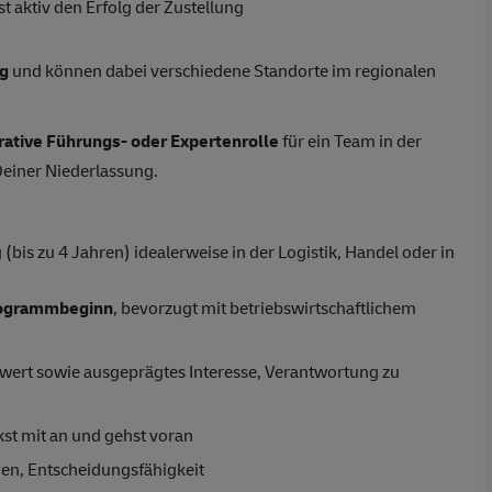
t aktiv den Erfolg der Zustellung
ng
und können dabei verschiedene Standorte im regionalen
rative Führungs- oder Expertenrolle
für ein Team in der
Deiner Niederlassung.
bis zu 4 Jahren) idealerweise in der Logistik, Handel oder in
rogrammbeginn
, bevorzugt mit betriebswirtschaftlichem
ert sowie ausgeprägtes Interesse, Verantwortung zu
kst mit an und gehst voran
n, Entscheidungsfähigkeit