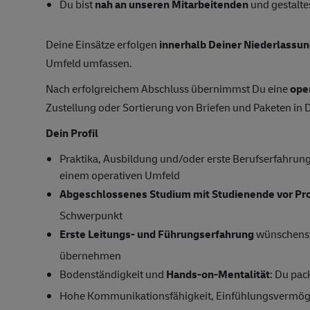
Du bist
nah an unseren Mitarbeitenden
und gestaltes
Deine Einsätze erfolgen
innerhalb Deiner Niederlassu
Umfeld umfassen.
Nach erfolgreichem Abschluss übernimmst Du eine
ope
Zustellung oder Sortierung von Briefen und Paketen in 
Dein Profil
Praktika, Ausbildung und/oder erste Berufserfahrung (
einem operativen Umfeld
Abgeschlossenes Studium mit Studienende vor P
Schwerpunkt
Erste Leitungs- und Führungserfahrung
wünschensw
übernehmen
Bodenständigkeit und
Hands-on-Mentalität
: Du pac
Hohe Kommunikationsfähigkeit, Einfühlungsvermöge