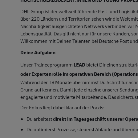
DHL Group ist der weltweit führende Post- und Logistikdi
über 220 Ländern und Territorien sehen wir die Welt mi
Nachhaltigkeit ausgerichteten Netzwerk verbinden wir 
Lebensqualität. Das gilt nicht nur für unsere Kunden, s
Willkommen mit Deinen Talenten bei Deutsche Post un
Deine Aufgaben
Unser Traineeprogramm
LEAD
bietet Dir einen struktur
oder Expertenrolle im operativen Bereich (Operations
Während der 18 Monate übernimmst Du Schritt für Schri
Grund auf kennen. Damit jede einzelne unserer Sendungen
engagierte und motivierte Mitarbeitende. Das sicherzust
Der Fokus liegt dabei klar auf der Praxis:
Du arbeitest
direkt im Tagesgeschäft unserer Opera
Du optimierst Prozesse, steuerst Abläufe und übern