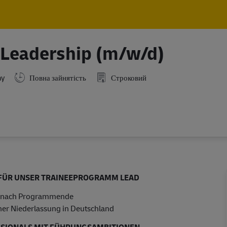
Skip to main content
Skip to main content
Leadership (m/w/d)
ny
Повна зайнятість
Строковий
 FÜR UNSER TRAINEEPROGRAMM LEAD
me nach Programmende
iner Niederlassung in Deutschland
SIONALS MIT FÜHRUNGSAMBITIONEN