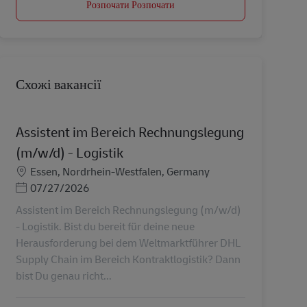
Розпочати Розпочати
Схожі вакансії
Assistent im Bereich Rechnungslegung
(m/w/d) - Logistik
Місцезнаходження
Essen, Nordrhein-Westfalen, Germany
Posted Date
07/27/2026
Assistent im Bereich Rechnungslegung (m/w/d)
- Logistik. Bist du bereit für deine neue
Herausforderung bei dem Weltmarktführer DHL
Supply Chain im Bereich Kontraktlogistik? Dann
bist Du genau richt...