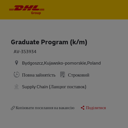
Skip to main content
Skip to main content
-
-
Graduate Program (k/m)
AV-353934
Bydgoszcz,Kujawsko-pomorskie,Poland
Повна зайнятість
Строковий
Supply Chain (Ланцюг поставок)
Копіювати посилання на вакансію
Поділитися