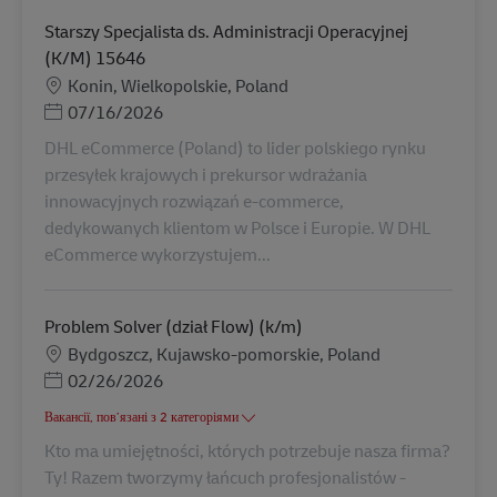
Starszy Specjalista ds. Administracji Operacyjnej
(K/M) 15646
Місцезнаходження
Konin, Wielkopolskie, Poland
Posted Date
07/16/2026
DHL eCommerce (Poland) to lider polskiego rynku
przesyłek krajowych i prekursor wdrażania
innowacyjnych rozwiązań e-commerce,
dedykowanych klientom w Polsce i Europie. W DHL
eCommerce wykorzystujem...
Problem Solver (dział Flow) (k/m)
Місцезнаходження
Bydgoszcz, Kujawsko-pomorskie, Poland
Posted Date
02/26/2026
Вакансії, пов’язані з 2 категоріями
Kto ma umiejętności, których potrzebuje nasza firma?
Ty! Razem tworzymy łańcuch profesjonalistów -