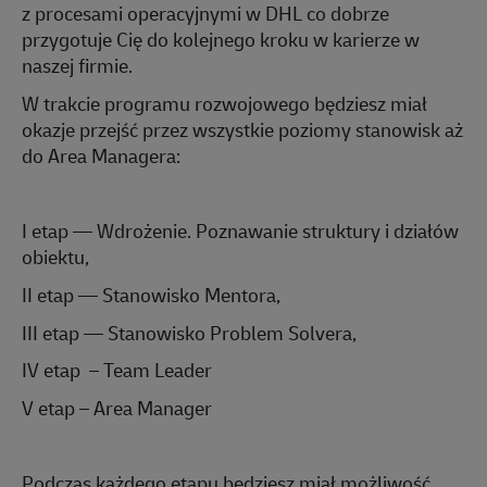
z procesami operacyjnymi w DHL co dobrze
przygotuje Cię do kolejnego kroku w karierze w
naszej firmie.
W trakcie programu rozwojowego będziesz miał
okazje przejść przez wszystkie poziomy stanowisk aż
do
Area
Managera:
I
e
tap —
Wdrożenie. Poznawanie struktury i działów
obiektu,
II
etap —
Stanowisko Mentora,
III
etap
—
Stanowisko Problem
Solvera
,
IV
etap
– Team Leader
V
e
tap
– Area Manager
Podczas każdego etapu będziesz miał możliwość