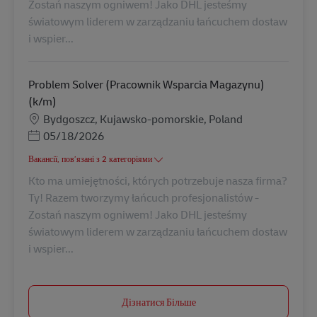
Zostań naszym ogniwem! Jako DHL jesteśmy
światowym liderem w zarządzaniu łańcuchem dostaw
i wspier...
Problem Solver (Pracownik Wsparcia Magazynu)
(k/m)
Місцезнаходження
Bydgoszcz, Kujawsko-pomorskie, Poland
Posted Date
05/18/2026
Вакансії, пов’язані з 2 категоріями
Kto ma umiejętności, których potrzebuje nasza firma?
Ty! Razem tworzymy łańcuch profesjonalistów -
Zostań naszym ogniwem! Jako DHL jesteśmy
światowym liderem w zarządzaniu łańcuchem dostaw
i wspier...
Дізнатися Більше