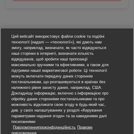
Цей вебсайт використовує файли cookie та подібні
технології (надалі — «технології»), які дають нам
змогу, наприклад, визначати, як часто відвідуються
наші сторінки в інтернеті, визначати кількість
відвідувачів, щоб зробити наші пропозиції
максимально зручними та ефективними, а також для
підтримки нашої маркетингової роботи. Ці технології
можуть включати передачу даних стороннім
постачальникам, що розташовуються в країнах без
належного рівня захисту даних, наприклад, США.
Докладнішу інформацію, включно з інформацією про
обробку даних сторонніми постачальниками та про
можливість відкликати свою згоду в будь-який час,
див. у своїх налаштуваннях у розділі «Керування
параметрами надання згоди» та за наведеними далі
посиланнями
Повідомленняпроконфіденційність
Правове
Подати заявку
повідомлення