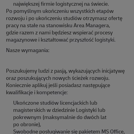
największej firmie logistycznej na świecie
.
Po pomyślnym ukończeniu wszystkich etapów
rozwoju i po ukończeniu studiów otrzymasz ofertę
pracy na stałe na stanowisku
Area
Managera,
gdzie
razem z nami
będziesz wspierać
procesy
magazynowe i kształtować przyszłość logistyki.
Nasze wymagania:
Poszukujemy ludzi z pasją, wykazujących inicjatywę
oraz poszukujących nowych ścieżek rozwoju.
Koniecznie
aplikuj
jeśli posiadasz następujące
kwalifikacje i kompetencje:
Ukończone
studi
ów
licencjacki
ch
lub
magisterski
ch
w dziedzinie Logistyki lub
pokrewnym
(maksymalnie do dwóch lat
po
ob
ronie
),
Swobodne posługiwanie się pakietem MS Office,