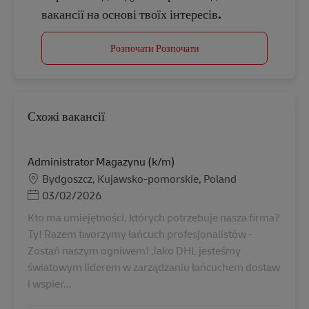
вакансії на основі твоїх інтересів.
Розпочати Розпочати
Схожі вакансії
Administrator Magazynu (k/m)
Місцезнаходження
Bydgoszcz, Kujawsko-pomorskie, Poland
Posted Date
03/02/2026
Kto ma umiejętności, których potrzebuje nasza firma?
Ty! Razem tworzymy łańcuch profesjonalistów -
Zostań naszym ogniwem! Jako DHL jesteśmy
światowym liderem w zarządzaniu łańcuchem dostaw
i wspier...