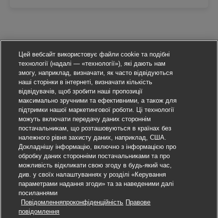
Цей вебсайт використовує файли cookie та подібні
технології (надалі — «технології»), які дають нам
змогу, наприклад, визначати, як часто відвідуються
наші сторінки в інтернеті, визначати кількість
відвідувачів, щоб зробити наші пропозиції
максимально зручними та ефективними, а також для
підтримки нашої маркетингової роботи. Ці технології
можуть включати передачу даних стороннім
постачальникам, що розташовуються в країнах без
належного рівня захисту даних, наприклад, США.
Докладнішу інформацію, включно з інформацією про
обробку даних сторонніми постачальниками та про
можливість відкликати свою згоду в будь-який час,
див. у своїх налаштуваннях у розділі «Керування
параметрами надання згоди» та за наведеними далі
посиланнями
Повідомленняпроконфіденційність
Правове
Подати заявку
повідомлення