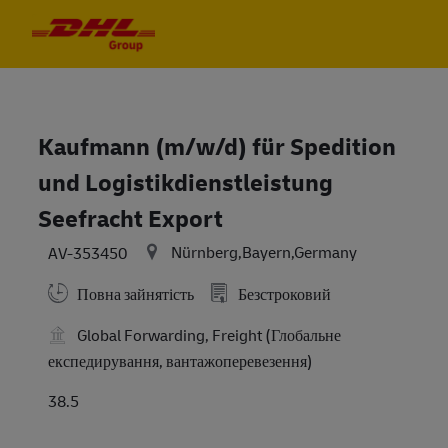
Skip to main content
Skip to main content
-
-
Kaufmann (m/w/d) für Spedition
und Logistikdienstleistung
Seefracht Export
Nürnberg,Bayern,Germany
AV-353450
Повна зайнятість
Безстроковий
Global Forwarding, Freight (Глобальне
експедирування, вантажоперевезення)
38.5