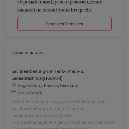
Отримай індивідуальні рекомендовані
вакансії на основі твоїх інтересів.
Розпочати Розпочати
Схожі вакансії
Sachbearbeitung von Tank-, Maut- u.
Ladeabrechnung (w/m/d)
Місцезнаходження
Regensburg, Bayern, Germany
Posted Date
07/17/2026
GESUCHT in Regensburg, ab SOFORT in Vollzeit.
Sachbearbeitung von Tank-, Maut- u.
Ladeabrechnung (w/m/d). Das
Fuhrparkmanagement gehört zu einer von neun GBS