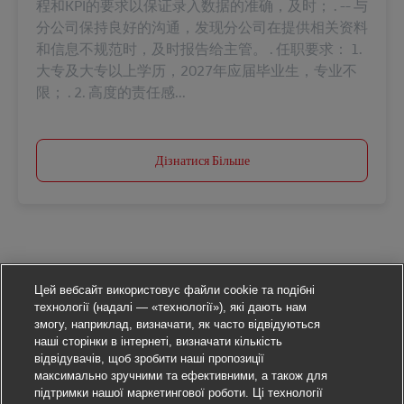
程和KPI的要求以保证录入数据的准确，及时； . -- 与
分公司保持良好的沟通，发现分公司在提供相关资料
和信息不规范时，及时报告给主管。 . 任职要求： 1.
大专及大专以上学历，2027年应届毕业生，专业不
限； . 2. 高度的责任感...
Дізнатися Більше
Цей вебсайт використовує файли cookie та подібні
технології (надалі — «технології»), які дають нам
змогу, наприклад, визначати, як часто відвідуються
наші сторінки в інтернеті, визначати кількість
відвідувачів, щоб зробити наші пропозиції
максимально зручними та ефективними, а також для
підтримки нашої маркетингової роботи. Ці технології