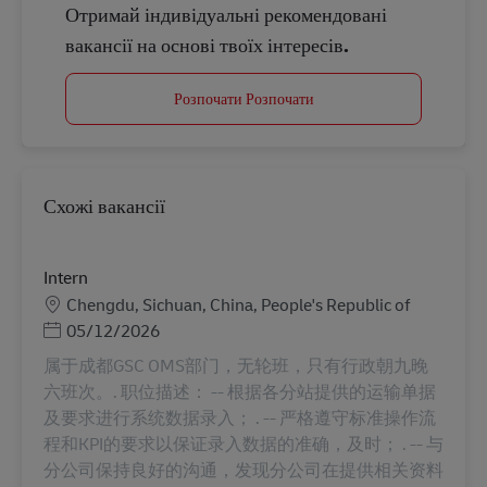
Отримай індивідуальні рекомендовані
вакансії на основі твоїх інтересів.
Розпочати Розпочати
Схожі вакансії
Intern
Місцезнаходження
Chengdu, Sichuan, China, People's Republic of
Posted Date
05/12/2026
属于成都GSC OMS部门，无轮班，只有行政朝九晚
六班次。. 职位描述： -- 根据各分站提供的运输单据
及要求进行系统数据录入； . -- 严格遵守标准操作流
程和KPI的要求以保证录入数据的准确，及时； . -- 与
分公司保持良好的沟通，发现分公司在提供相关资料