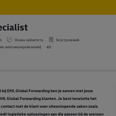
Skip to main content
Skip to main content
cialist
s
Повна зайнятість
Безстроковий
ня, вантажоперевезення)
40
ol bij DHL Global Forwarding ben je samen met jouw
DHL Global Forwarding klanten. Je bent tenslotte het
s contact met de klant over uiteenlopende zaken zoals
biedt logistieke oplossingen aan die passen bij de wensen