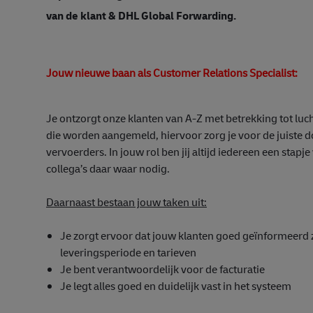
van de klant & DHL Global Forwarding.
Jouw nieuwe baan als Customer Relations Specialist:
Je ontzorgt onze klanten van A-Z met betrekking tot lu
die worden aangemeld, hiervoor zorg je voor de juiste do
vervoerders. In jouw rol ben jij altijd iedereen een stapje
collega’s daar waar nodig.
Daarnaast bestaan jouw taken uit:
Je zorgt ervoor dat jouw klanten goed geïnformeerd z
leveringsperiode en tarieven
Je bent verantwoordelijk voor de facturatie
Je legt alles goed en duidelijk vast in het systeem