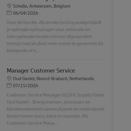
Місцезнаходження
Schelle, Antwerpen, Belgium
Posted Date
06/04/2026
Over de functie. Als tender/pricing analyst biedt
je optimale oplossingen voor nationale en
internationale tenders binnen afgesproken
termijn met als doel meer omzet te genereren bij
bestaande of n...
Manager Customer Service
Місцезнаходження
Oud Gastel, Noord-Brabant, Netherlands
Posted Date
07/15/2026
Customer Service Manager bij DHL Supply Chain
Oud Gastel – Breng mensen, processen en
klanttevredenheid samenJij bent de verbindende
kracht tussen team, klant en operatie. Als
Customer Service Mana...