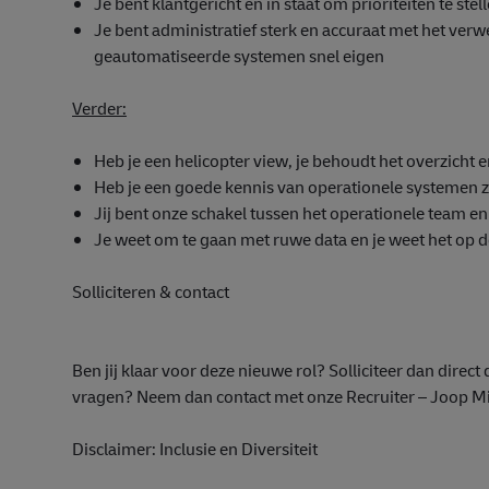
Je bent klantgericht en in staat om prioriteiten te stel
Je bent administratief sterk en accuraat met het ver
geautomatiseerde systemen snel eigen
Verder:
Heb je een helicopter view, je behoudt het overzicht e
Heb je een goede kennis van operationele systemen zo
Jij bent onze schakel tussen het operationele team e
Je weet om te gaan met ruwe data en je weet het op de
Solliciteren & contact
Ben jij klaar voor deze nieuwe rol? Solliciteer dan direct 
vragen? Neem dan contact met onze Recruiter – Joop 
Disclaimer: Inclusie en Diversiteit