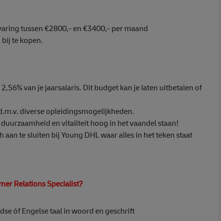
ervaring tussen €2800,- en €3400,- per maand
bij te kopen.
2,56% van je jaarsalaris. Dit budget kan je laten uitbetalen of
 d.m.v. diverse opleidingsmogelijkheden.
uurzaamheid en vitaliteit hoog in het vaandel staan!
aan te sluiten bij Young DHL waar alles in het teken staat
er Relations Specialist?
se óf Engelse taal in woord en geschrift