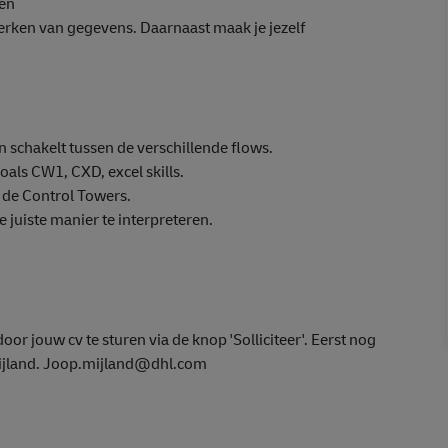
len
werken van gegevens. Daarnaast maak je jezelf
n schakelt tussen de verschillende flows.
als CW1, CXD, excel skills.
n de Control Towers.
 juiste manier te interpreteren.
door jouw cv te sturen via de knop 'Solliciteer'. Eerst nog
Mijland. Joop.mijland@dhl.com