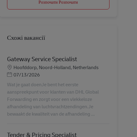
Розпочати Розпочати
Схожі вакансії
Gateway Service Specialist
Місцезнаходження
Hoofddorp, Noord-Holland, Netherlands
Posted Date
07/13/2026
Wat je gaat doenJe bent het eerste
aanspreekpunt voor klanten van DHL Global
Forwarding en zorgt voor een vlekkeloze
afhandeling van luchtvrachtzendingen.Je
bewaakt de kwaliteit van de afhandeling ...
Tender & Pricing Specialist