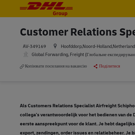
-
-
Customer Relations Spe
Hoofddorp,Noord-Holland,Netherland
AV-349169
Global Forwarding, Freight (Глобальне експедируван
Копіювати посилання на вакансію
Поділитися
Als Customers Relations Specialist Airfreight Schiph
collega’s verantwoordelijk voor het bedienen van de 
eerste aanspreekpunt voor de klant. Je hebt dagelijk
export, zendingen, order issues en relatiebeheer. Je 