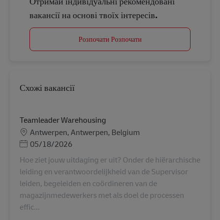
Отримай індивідуальні рекомендовані
вакансії на основі твоїх інтересів.
Розпочати Розпочати
Схожі вакансії
Teamleader Warehousing
Місцезнаходження
Antwerpen, Antwerpen, Belgium
Posted Date
05/18/2026
Hoe ziet jouw uitdaging er uit? Onder de hiërarchische
leiding en verantwoordelijkheid van de Supervisor
leiden, begeleiden en coördineren van de
magazijnmedewerkers met als doel de processen
effic...