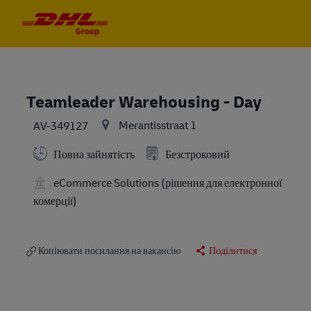
Skip to main content
Skip to main content
-
-
Teamleader Warehousing - Day
Merantisstraat 1
AV-349127
Повна зайнятість
Безстроковий
eCommerce Solutions (рішення для електронної
комерції)
Копіювати посилання на вакансію
Поділитися