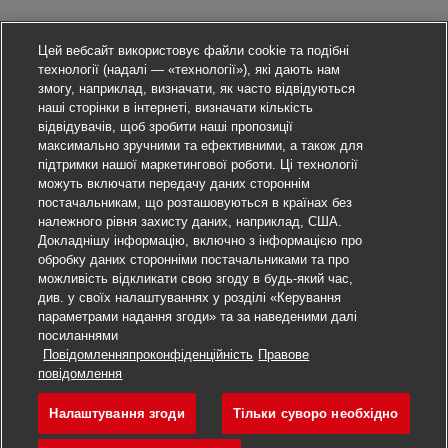
Цей вебсайт використовує файли cookie та подібні
технології (надалі — «технології»), які дають нам
змогу, наприклад, визначати, як часто відвідуються
наші сторінки в інтернеті, визначати кількість
відвідувачів, щоб зробити наші пропозиції
максимально зручними та ефективними, а також для
підтримки нашої маркетингової роботи. Ці технології
можуть включати передачу даних стороннім
постачальникам, що розташовуються в країнах без
належного рівня захисту даних, наприклад, США.
Докладнішу інформацію, включно з інформацією про
обробку даних сторонніми постачальниками та про
можливість відкликати свою згоду в будь-який час,
див. у своїх налаштуваннях у розділі «Керування
параметрами надання згоди» та за наведеними далі
посиланнями
Повідомленняпроконфіденційність
Правове
Подати заявку
повідомлення
Налаштування згоди
Тільки суворо необхідно
Teamleader Warehousing -
Закладка