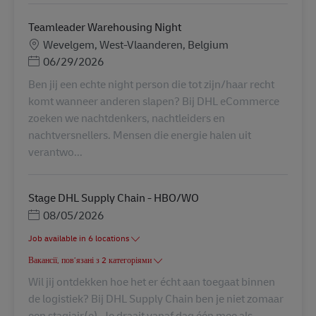
Teamleader Warehousing Night
Місцезнаходження
Wevelgem, West-Vlaanderen, Belgium
Posted Date
06/29/2026
Ben jij een echte night person die tot zijn/haar recht
komt wanneer anderen slapen? Bij DHL eCommerce
zoeken we nachtdenkers, nachtleiders en
nachtversnellers. Mensen die energie halen uit
verantwo...
Stage DHL Supply Chain - HBO/WO
Posted Date
08/05/2026
Job available in 6 locations
Вакансії, пов’язані з 2 категоріями
Wil jij ontdekken hoe het er écht aan toegaat binnen
de logistiek? Bij DHL Supply Chain ben je niet zomaar
een stagiair(e). Je draait vanaf dag één mee als