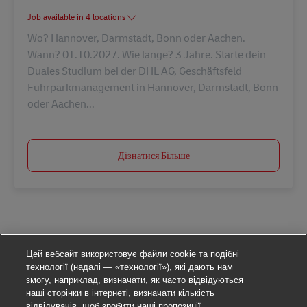
Job available in 4 locations
Wo? Hannover, Darmstadt, Bonn oder Aachen.
Wann? 01.10.2027. Wie lange? 3 Jahre. Starte dein
Duales Studium bei der DHL AG, Geschäftsfeld
Fuhrparkmanagement in Hannover, Darmstadt, Bonn
oder Aachen...
Дізнатися Більше
Цей вебсайт використовує файли cookie та подібні
технології (надалі — «технології»), які дають нам
змогу, наприклад, визначати, як часто відвідуються
наші сторінки в інтернеті, визначати кількість
відвідувачів, щоб зробити наші пропозиції