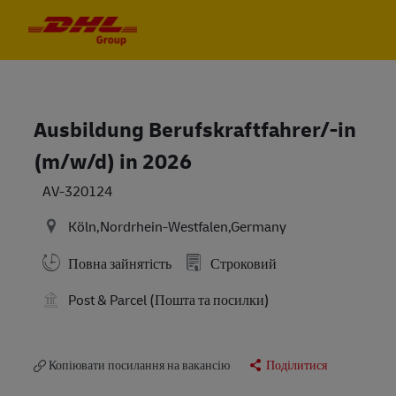
Skip to main content
Skip to main content
-
-
Ausbildung Berufskraftfahrer/-in
(m/w/d) in 2026
AV-320124
Köln,Nordrhein-Westfalen,Germany
Повна зайнятість
Строковий
Post & Parcel (Пошта та посилки)
Копіювати посилання на вакансію
Поділитися