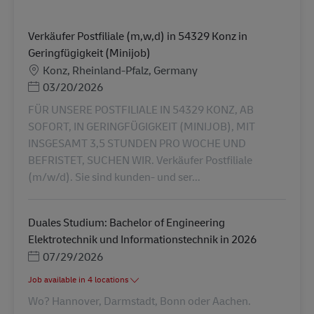
Verkäufer Postfiliale (m,w,d) in 54329 Konz in
Geringfügigkeit (Minijob)
Місцезнаходження
Konz, Rheinland-Pfalz, Germany
Posted Date
03/20/2026
FÜR UNSERE POSTFILIALE IN 54329 KONZ, AB
SOFORT, IN GERINGFÜGIGKEIT (MINIJOB), MIT
INSGESAMT 3,5 STUNDEN PRO WOCHE UND
BEFRISTET, SUCHEN WIR. Verkäufer Postfiliale
(m/w/d). Sie sind kunden- und ser...
Duales Studium: Bachelor of Engineering
Elektrotechnik und Informationstechnik in 2026
Posted Date
07/29/2026
Job available in 4 locations
Wo? Hannover, Darmstadt, Bonn oder Aachen.