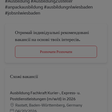
#Ausbildung #AusbildungZusteller
#anpackausbildung #ausbildungnlwiesbaden
#jobsnlwiesbaden
Отримай індивідуальні рекомендовані
вакансії на основі твоїх інтересів.
Розпочати Розпочати
Схожі вакансії
Ausbildung Fachkraft Kurier-, Express- u.
Postdienstleistungen (m/w/d) in 2026
Місцезнаходження
Rastatt, Baden-Württemberg, Germany
Posted Date
04/20/2026