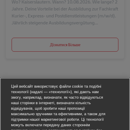
Wo? Kaiserslautern. Wann? 10.08.2026. Wie lange? 2
Jahre. Deine Vorteile bei der Ausbildung zur Fachkraft
Kurier-, Express- und Postdienstleistungen (m/w/d).
Jährlich steigende Ausbildungsvergütung...
Дізнатися Більше
Цей вебсайт використовує файли cookie та подібні
технології (надалі — «технології»), які дають нам
змогу, наприклад, визначати, як часто відвідуються
наші сторінки в інтернеті, визначати кількість
відвідувачів, щоб зробити наші пропозиції
максимально зручними та ефективними, а також для
підтримки нашої маркетингової роботи. Ці технології
можуть включати передачу даних стороннім