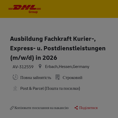
Skip to main content
Skip to main content
-
-
Ausbildung Fachkraft Kurier-,
Express- u. Postdienstleistungen
(m/w/d) in 2026
Erbach,Hessen,Germany
AV-312559
Повна зайнятість
Строковий
Post & Parcel (Пошта та посилки)
Копіювати посилання на вакансію
Поділитися