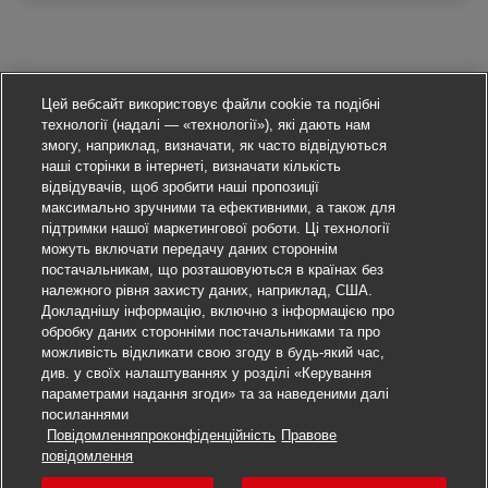
Цей вебсайт використовує файли cookie та подібні
технології (надалі — «технології»), які дають нам
змогу, наприклад, визначати, як часто відвідуються
наші сторінки в інтернеті, визначати кількість
відвідувачів, щоб зробити наші пропозиції
максимально зручними та ефективними, а також для
підтримки нашої маркетингової роботи. Ці технології
можуть включати передачу даних стороннім
постачальникам, що розташовуються в країнах без
належного рівня захисту даних, наприклад, США.
Докладнішу інформацію, включно з інформацією про
обробку даних сторонніми постачальниками та про
можливість відкликати свою згоду в будь-який час,
див. у своїх налаштуваннях у розділі «Керування
параметрами надання згоди» та за наведеними далі
посиланнями
Повідомленняпроконфіденційність
Правове
Подати заявку
повідомлення