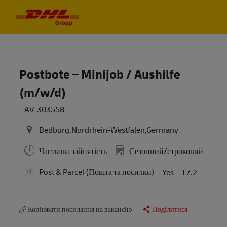
Skip to main content
Skip to main content
-
-
Postbote – Minijob / Aushilfe
(m/w/d)
AV-303558
Bedburg,Nordrhein-Westfalen,Germany
Часткова зайнятість
Сезонний/строковий
Post & Parcel (Пошта та посилки)
Yes
17.2
Копіювати посилання на вакансію
Поділитися