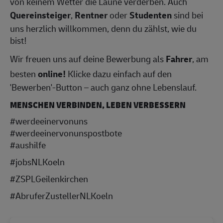
von keinem Wetter die Laune verderben. Auch
Quereinsteiger
,
Rentner
oder
Studenten
sind bei
uns herzlich willkommen, denn du zählst, wie du
bist!
Wir freuen uns auf deine Bewerbung als
Fahrer
, am
besten
online!
Klicke dazu einfach auf den
'Bewerben'-Button – auch ganz ohne Lebenslauf.
MENSCHEN VERBINDEN, LEBEN VERBESSERN
#werdeeinervonuns
#werdeeinervonunspostbote
#aushilfe
#jobsNLKoeln
#ZSPLGeilenkirchen
#AbruferZustellerNLKoeln