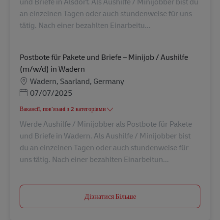
und Briefe in Alsdorf. Als Aushilfe / Minijobber bist du
an einzelnen Tagen oder auch stundenweise für uns
tätig. Nach einer bezahlten Einarbeitu...
Postbote für Pakete und Briefe – Minijob / Aushilfe
(m/w/d) in Wadern
Місцезнаходження
Wadern, Saarland, Germany
Posted Date
07/07/2025
Вакансії, пов’язані з 2 категоріями
Werde Aushilfe / Minijobber als Postbote für Pakete
und Briefe in Wadern. Als Aushilfe / Minijobber bist
du an einzelnen Tagen oder auch stundenweise für
uns tätig. Nach einer bezahlten Einarbeitun...
Дізнатися Більше