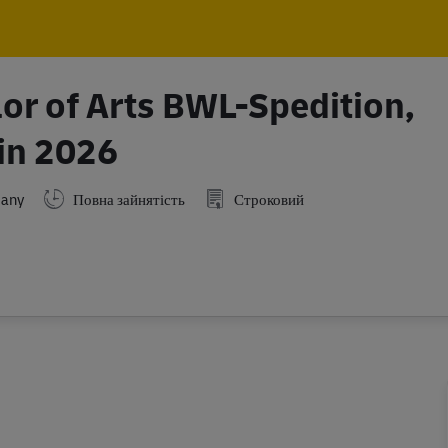
Skip to main content
Skip to main content
or of Arts BWL-Spedition,
 in 2026
many
Повна зайнятість
Строковий