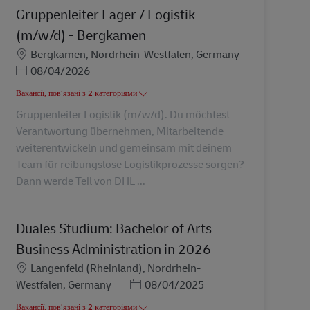
Gruppenleiter Lager / Logistik
(m/w/d) - Bergkamen
Місцезнаходження
Bergkamen, Nordrhein-Westfalen, Germany
Posted Date
08/04/2026
Вакансії, пов’язані з 2 категоріями
Gruppenleiter Logistik (m/w/d). Du möchtest
Verantwortung übernehmen, Mitarbeitende
weiterentwickeln und gemeinsam mit deinem
Team für reibungslose Logistikprozesse sorgen?
Dann werde Teil von DHL ...
Duales Studium: Bachelor of Arts
Business Administration in 2026
Місцезнаходження
Langenfeld (Rheinland), Nordrhein-
Posted Date
Westfalen, Germany
08/04/2025
Вакансії, пов’язані з 2 категоріями