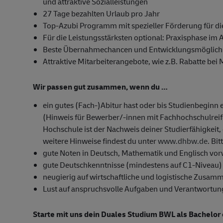
und attraktive Sozialleistungen
27 Tage bezahlten Urlaub pro Jahr
Top-Azubi Programm mit spezieller Förderung für di
Für die Leistungsstärksten optional: Praxisphase im 
Beste Übernahmechancen und Entwicklungsmöglichk
Attraktive Mitarbeiterangebote, wie z.B. Rabatte bei
Wir passen gut zusammen, wenn du …
ein gutes (Fach-)Abitur hast oder bis Studienbeginn 
(Hinweis für Bewerber/-innen mit Fachhochschulrei
Hochschule ist der Nachweis deiner Studierfähigkeit, 
weitere Hinweise findest du unter
www.dhbw.de
. Bi
gute Noten in Deutsch, Mathematik und Englisch vor
gute Deutschkenntnisse (mindestens auf C1-Niveau)
neugierig auf wirtschaftliche und logistische Zusam
Lust auf anspruchsvolle Aufgaben und Verantwortun
Starte mit uns dein Duales Studium BWL als Bachelor 