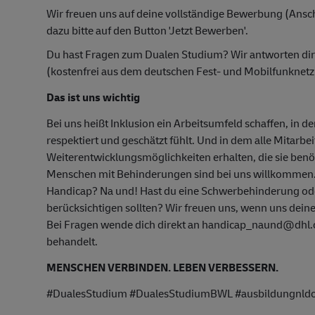
Wir freuen uns auf deine vollständige Bewerbung (Ansch
dazu bitte auf den Button 'Jetzt Bewerben'.
Du hast Fragen zum Dualen Studium? Wir antworten di
(kostenfrei aus dem deutschen Fest- und Mobilfunknetz
Das ist uns wichtig
Bei uns heißt Inklusion ein Arbeitsumfeld schaffen, in d
respektiert und geschätzt fühlt. Und in dem alle Mitarbe
Weiterentwicklungsmöglichkeiten erhalten, die sie ben
Menschen mit Behinderungen sind bei uns willkommen
Handicap? Na und! Hast du eine Schwerbehinderung oder
berücksichtigen sollten? Wir freuen uns, wenn uns deine
Bei Fragen wende dich direkt an handicap_naund@dhl.co
behandelt.
MENSCHEN VERBINDEN. LEBEN VERBESSERN.
#DualesStudium #DualesStudiumBWL #ausbildungnld