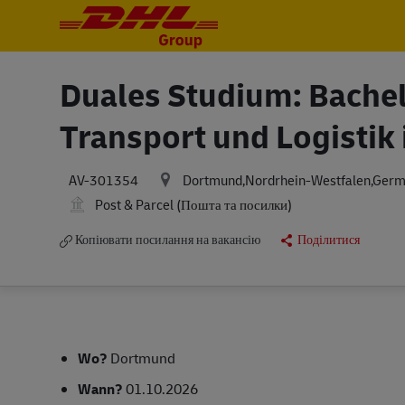
-
-
Duales Studium: Bachel
Transport und Logistik
Dortmund,Nordrhein-Westfalen,Ger
AV-301354
Post & Parcel (Пошта та посилки)
Копіювати посилання на вакансію
Поділитися
Wo?
Dortmund
Wann?
01.10.2026