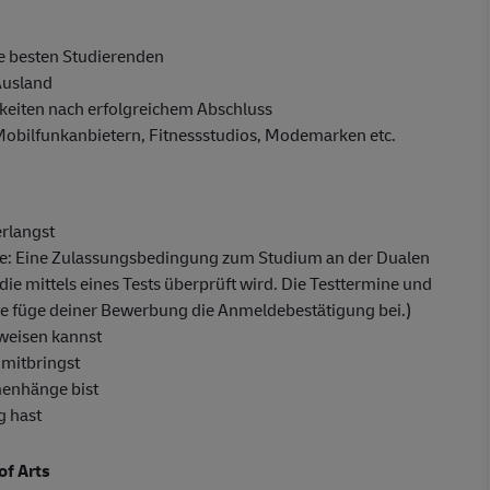
e besten Studierenden
Ausland
eiten nach erfolgreichem Abschluss
 Mobilfunkanbietern, Fitnessstudios, Modemarken etc.
erlangst
fe: Eine Zulassungsbedingung zum Studium an der Dualen
die mittels eines Tests überprüft wird. Die Testtermine und
tte füge deiner Bewerbung die Anmeldebestätigung bei.)
weisen kannst
 mitbringst
menhänge bist
g hast
of Arts