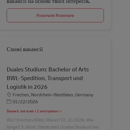
вакансії на основі твоїх інтересів.
Розпочати Розпочати
Схожі вакансії
Duales Studium: Bachelor of Arts
BWL-Spedition, Transport und
Logistik in 2026
Місцезнаходження
Frechen, Nordrhein-Westfalen, Germany
Posted Date
01/22/2026
Вакансії, пов’язані з 2 категоріями
Wo? Frechen/Köln. Wann? 01.10.2026. Wie
lange? 3 Jahre. Starte dein Duales Studium bei