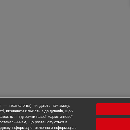
і — «технології»), які дають нам змогу,
ті, визначати кількість відвідувачів, щоб
також для підтримки нашої маркетингової
 постачальникам, що розташовуються в
аднішу інформацію, включно з інформацією