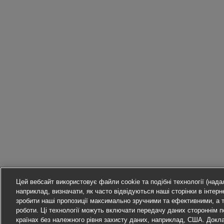
Цей вебсайт використовує файли cookie та подібні технології (надал
наприклад, визначати, як часто відвідуються наші сторінки в інтерне
зробити наші пропозиції максимально зручними та ефективними, а 
роботи. Ці технології можуть включати передачу даних стороннім
країнах без належного рівня захисту даних, наприклад, США. Докл