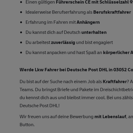
Einen gültigen
Führerschein CE mit Schlüsselzahl 9
Idealerweise Berufserfahrung als
Berufskraftfahrer
Erfahrung im Fahren mit
Anhängern
Du kannst dich auf Deutsch
unterhalten
Du arbeitest
zuverlässig
und bist engagiert
Du kannst anpacken und hast Spaß an
körperlicher A
Werde Lkw Fahrer bei Deutsche Post DHL in 03052 C
Du bist auf der Suche nach einem Job als
Kraftfahrer
? A
Teams. Du bringst Briefe und Pakete im Dreischichtbetri
du kennst dich aus und bleibst immer cool. Bei uns zählst
Deutsche Post DHL!
Wir freuen uns auf deine Bewerbung
mit Lebenslauf
, a
Button.