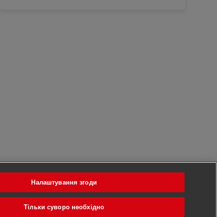
Налаштування згоди
Тільки суворо необхідно