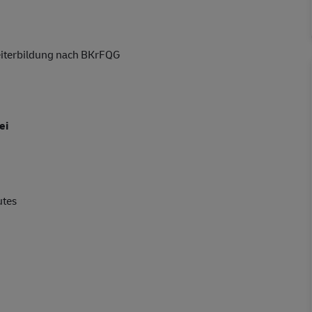
eiterbildung nach BKrFQG
ei
utes