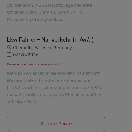
Stundenlohn. + 25% Nachtzulage steuerfrei
schon ab 20:00 Uhr bis 6:00 Uhr. + 13.
Monatsentgelt aufgeteilt in...
Lkw Fahrer – Nahverkehr (m/w/d)
Місцезнаходження
Chemnitz, Sachsen, Germany
Posted Date
07/28/2026
Вакансії, пов’язані з 2 категоріями
Werde Lkw Fahrer im Nahverkehr in Chemnitz.
Was wir bieten. 17,20 € Tarif-Stundenlohn
(17,92 € rechnerischer Stundenlohn ca. 2.998 €
monatlich inkl. anteiliges 13. Monatsentgelt). +
anteiliges Weih...
Дізнатися Більше