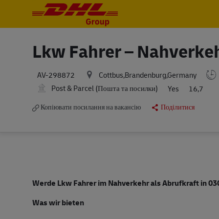
-
-
Lkw Fahrer – Nahverke
Cottbus,Brandenburg,Germany
AV-298872
Post & Parcel (Пошта та посилки)
Yes
16,7
Копіювати посилання на вакансію
Поділитися
Werde Lkw Fahrer im Nahverkehr als Abrufkraft in 0
Was wir bieten