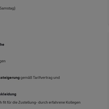
 Samstag)
che
ngen
tssteigerung
gemäß Tarifvertrag und
skleidung
 fit für die Zustellung- durch erfahrene Kollegen