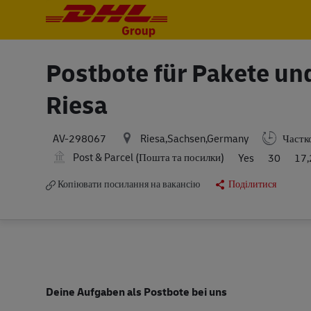
-
-
Postbote für Pakete un
Riesa
Riesa,Sachsen,Germany
Частко
AV-298067
Post & Parcel (Пошта та посилки)
Yes
30
17,
Копіювати посилання на вакансію
Поділитися
Deine Aufgaben als Postbote bei uns