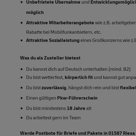
Unbefristete Übernahme
und
Entwicklungsmöglic
möglich
Attraktive Mitarbeiterangebote
wie z.B. arbeitgeber
Rabatte bei Mobilfunkanbietern, etc.
Attraktive Sozialleistung
eines Großkonzerns wie z.B
Was du als Zusteller bietest
Du kannst dich auf Deutsch unterhalten (mind. B2)
Du bist wetterfest,
körperlich fit
und kannst gut anp
Du bist
zuverlässig
, hängst dich rein und bist
flexibe
Einen gültigen
Pkw-Führerschein
Du bist mindestens
18 Jahre
alt
Du arbeitest gern im Team
Werde Postbote für Briefe und Pakete in 01587 Riesa