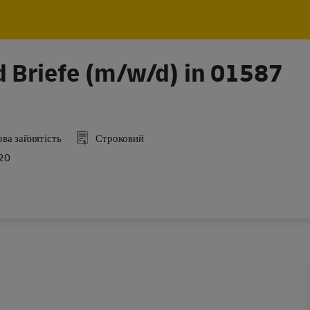
Skip to main content
Skip to main content
d Briefe (m/w/d) in 01587
ва зайнятість
Строковий
20