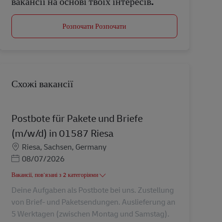
вакансії на основі твоїх інтересів.
Розпочати Розпочати
Схожі вакансії
Postbote für Pakete und Briefe
(m/w/d) in 01587 Riesa
Місцезнаходження
Riesa, Sachsen, Germany
Posted Date
08/07/2026
Вакансії, пов’язані з 2 категоріями
Deine Aufgaben als Postbote bei uns. Zustellung
von Brief- und Paketsendungen. Auslieferung an
5 Werktagen (zwischen Montag und Samstag).