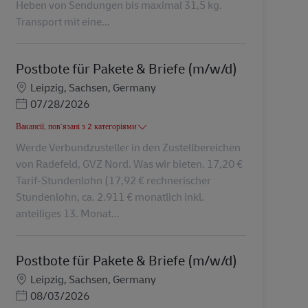
Heben von Sendungen bis maximal 31,5 kg.
Transport mit eine...
Postbote für Pakete & Briefe (m/w/d)
Місцезнаходження
Leipzig, Sachsen, Germany
Posted Date
07/28/2026
Вакансії, пов’язані з 2 категоріями
Werde Verbundzusteller in den Zustellbereichen
von Radefeld, GVZ Nord. Was wir bieten. 17,20 €
Tarif-Stundenlohn (17,92 € rechnerischer
Stundenlohn, ca. 2.911 € monatlich inkl.
anteiliges 13. Monat...
Postbote für Pakete & Briefe (m/w/d)
Місцезнаходження
Leipzig, Sachsen, Germany
Posted Date
08/03/2026