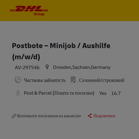
Skip to main content
Skip to main content
-
-
Postbote – Minijob / Aushilfe
(m/w/d)
Dresden,Sachsen,Germany
AV-297546
Часткова зайнятість
Сезонний/строковий
Post & Parcel (Пошта та посилки)
Yes
16.7
Копіювати посилання на вакансію
Поділитися