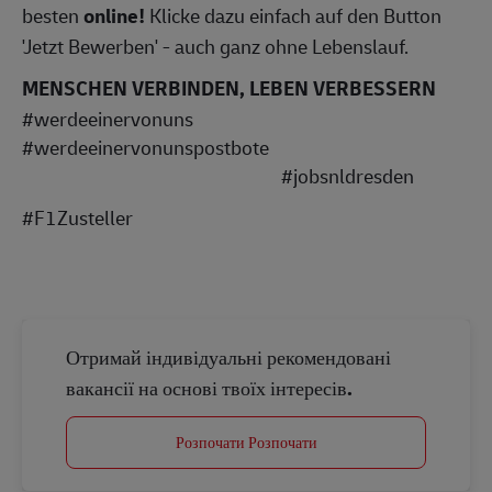
besten
online!
Klicke dazu einfach auf den Button
'Jetzt Bewerben' - auch ganz ohne Lebenslauf.
MENSCHEN VERBINDEN, LEBEN VERBESSERN
#werdeeinervonuns
#werdeeinervonunspostbote
#jobsnldresden
#F1Zusteller
Отримай індивідуальні рекомендовані
вакансії на основі твоїх інтересів.
Розпочати Розпочати