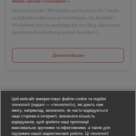
Вакансії, пов’язані з 2 категоріями
Werde Aushilfe / Minijobber als Postbote für Pakete
und Briefe in Werdau an Samstagen. Als Aushilfe /
Minijobber bist du samstags für uns tätig. Nach einer
bezahlten Einarbeitung kannst du sofort i...
Дізнатися Більше
Цей вебсайт використовує файли cookie та подібні
технології (надалі — «технології»), які дають нам
змогу, наприклад, визначати, як часто відвідуються
наші сторінки в інтернеті, визначати кількість
відвідувачів, щоб зробити наші пропозиції
максимально зручними та ефективними, а також для
підтримки нашої маркетингової роботи. Ці технології