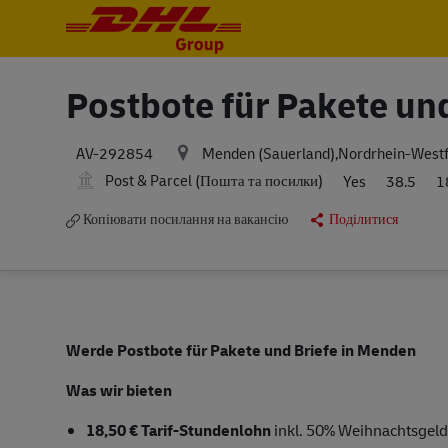
-
-
Postbote für Pakete un
Menden (Sauerland),Nordrhein-West
AV-292854
Post & Parcel (Пошта та посилки)
Yes
38.5
1
Копіювати посилання на вакансію
Поділитися
Werde Postbote für Pakete und Briefe in Menden
Was wir bieten
18,50 € Tarif-Stundenlohn
inkl. 50% Weihnachtsgeld