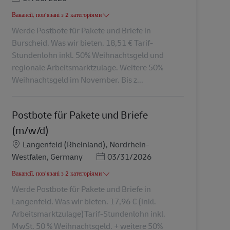
Вакансії, пов’язані з 2 категоріями
Werde Postbote für Pakete und Briefe in
Burscheid. Was wir bieten. 18,51 € Tarif-
Stundenlohn inkl. 50% Weihnachtsgeld und
regionale Arbeitsmarktzulage. Weitere 50%
Weihnachtsgeld im November. Bis z...
Postbote für Pakete und Briefe
(m/w/d)
Місцезнаходження
Langenfeld (Rheinland), Nordrhein-
Posted Date
Westfalen, Germany
03/31/2026
Вакансії, пов’язані з 2 категоріями
Werde Postbote für Pakete und Briefe in
Langenfeld. Was wir bieten. 17,96 € (inkl.
Arbeitsmarktzulage)Tarif-Stundenlohn inkl.
MwSt. 50 % Weihnachtsgeld. + weitere 50%