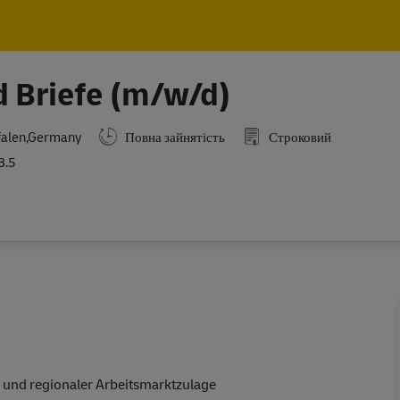
Skip to main content
Skip to main content
d Briefe (m/w/d)
falen,Germany
Повна зайнятість
Строковий
8.5
 und regionaler Arbeitsmarktzulage