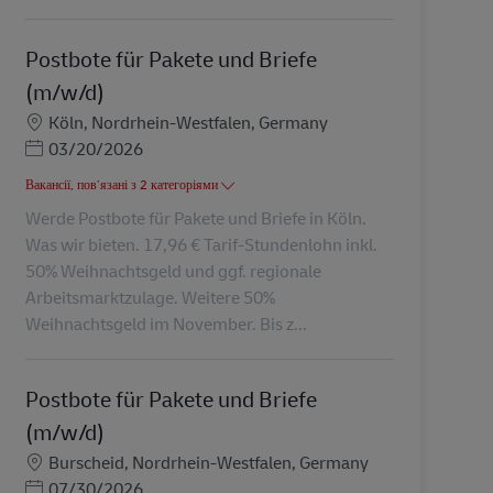
Postbote für Pakete und Briefe
(m/w/d)
Місцезнаходження
Köln, Nordrhein-Westfalen, Germany
Posted Date
03/20/2026
Вакансії, пов’язані з 2 категоріями
Werde Postbote für Pakete und Briefe in Köln.
Was wir bieten. 17,96 € Tarif-Stundenlohn inkl.
50% Weihnachtsgeld und ggf. regionale
Arbeitsmarktzulage. Weitere 50%
Weihnachtsgeld im November. Bis z...
Postbote für Pakete und Briefe
(m/w/d)
Місцезнаходження
Burscheid, Nordrhein-Westfalen, Germany
Posted Date
07/30/2026