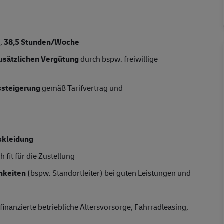
n,
38,5
Stunden/Woche
usätzlichen Vergütung
durch bspw. freiwillige
tssteigerung
gemäß Tarifvertrag und
skleidung
 fit für die Zustellung
hkeiten
(bspw. Standortleiter) bei guten Leistungen und
finanzierte betriebliche Altersvorsorge, Fahrradleasing,