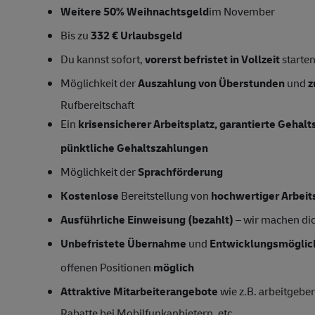
Weitere 50% Weihnachtsgeld
im November
Bis zu
332 € Urlaubsgeld
Du kannst sofort,
vorerst b
efristet in Vollzeit
starte
Möglichkeit der
Auszahlung von Überstunden
und
z
Rufbereitschaft
Ein
krisensicherer Arbeitsplatz, garantierte Gehal
pünktliche Gehaltszahlungen
Möglichkeit der
Sprachförderung
Kostenlose
Bereitstellung von
hochwertiger Arbeit
Ausführliche Einweisung (bezahlt)
– wir machen dich
Unbefristete Übernahme
und
Entwicklungsmöglic
offenen Positionen
möglich
Attraktive Mitarbeiterangebote
wie z.B. arbeitgeber
Rabatte bei Mobilfunkanbietern, etc.