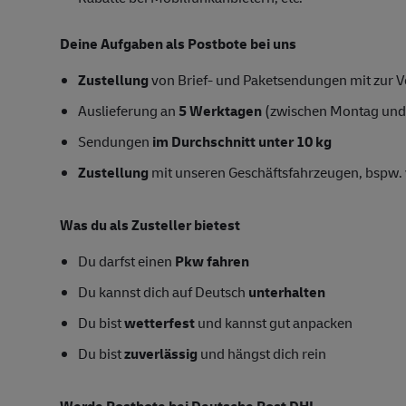
Deine Aufgaben als Postbote bei uns
Zustellung
von Brief- und Paketsendungen mit zur Ve
Auslieferung an
5 Werktagen
(zwischen Montag und
Sendungen
im Durchschnitt unter 10 kg
Zustellung
mit unseren Geschäftsfahrzeugen, bspw. 
Was du als Zusteller bietest
Du darfst einen
Pkw fahren
Du kannst dich auf Deutsch
unterhalten
Du bist
wetterfest
und kannst gut anpacken
Du bist
zuverlässig
und hängst dich rein
Werde Postbote bei Deutsche Post DHL