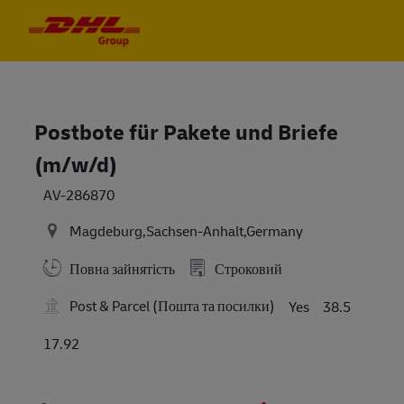
Skip to main content
Skip to main content
-
-
Postbote für Pakete und Briefe
(m/w/d)
AV-286870
Magdeburg,Sachsen-Anhalt,Germany
Повна зайнятість
Строковий
Post & Parcel (Пошта та посилки)
Yes
38.5
17.92