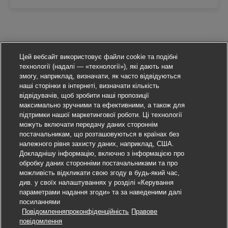
Цей вебсайт використовує файли cookie та подібні
технології (надалі — «технології»), які дають нам
змогу, наприклад, визначати, як часто відвідуються
наші сторінки в інтернеті, визначати кількість
відвідувачів, щоб зробити наші пропозиції
максимально зручними та ефективними, а також для
підтримки нашої маркетингової роботи. Ці технології
можуть включати передачу даних стороннім
постачальникам, що розташовуються в країнах без
належного рівня захисту даних, наприклад, США.
Докладнішу інформацію, включно з інформацією про
обробку даних сторонніми постачальниками та про
можливість відкликати свою згоду в будь-який час,
див. у своїх налаштуваннях у розділі «Керування
параметрами надання згоди» та за наведеними далі
посиланнями
Повідомленняпроконфіденційність
Правове
Подати заявку
повідомлення