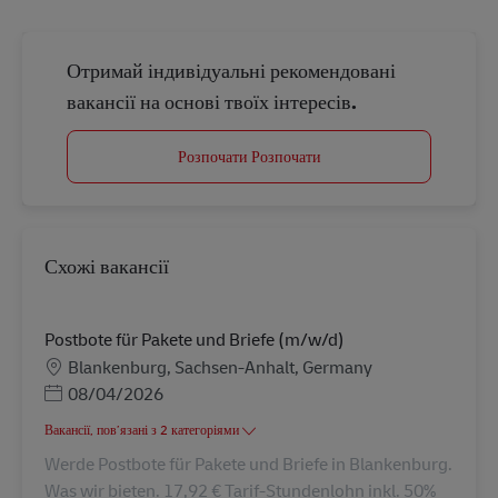
Отримай індивідуальні рекомендовані
вакансії на основі твоїх інтересів.
Розпочати Розпочати
Схожі вакансії
Postbote für Pakete und Briefe (m/w/d)
Місцезнаходження
Blankenburg, Sachsen-Anhalt, Germany
Posted Date
08/04/2026
Вакансії, пов’язані з 2 категоріями
Werde Postbote für Pakete und Briefe in Blankenburg.
Was wir bieten. 17,92 € Tarif-Stundenlohn inkl. 50%