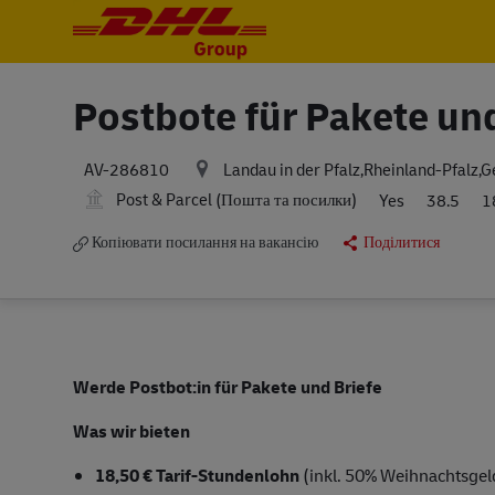
-
-
Postbote für Pakete un
Landau in der Pfalz,Rheinland-Pfalz,
AV-286810
Post & Parcel (Пошта та посилки)
Yes
38.5
1
Копіювати посилання на вакансію
Поділитися
Werde Postbot:in für Pakete und Briefe
Was wir bieten
18,50 € Tarif-Stundenlohn
(inkl. 50% Weihnachtsgeld