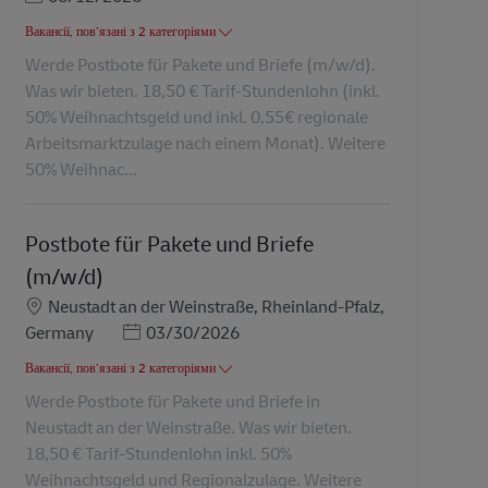
Вакансії, пов’язані з 2 категоріями
Werde Postbote für Pakete und Briefe (m/w/d).
Was wir bieten. 18,50 € Tarif-Stundenlohn (inkl.
50% Weihnachtsgeld und inkl. 0,55€ regionale
Arbeitsmarktzulage nach einem Monat). Weitere
50% Weihnac...
Postbote für Pakete und Briefe
(m/w/d)
Місцезнаходження
Neustadt an der Weinstraße, Rheinland-Pfalz,
Posted Date
Germany
03/30/2026
Вакансії, пов’язані з 2 категоріями
Werde Postbote für Pakete und Briefe in
Neustadt an der Weinstraße. Was wir bieten.
18,50 € Tarif-Stundenlohn inkl. 50%
Weihnachtsgeld und Regionalzulage. Weitere