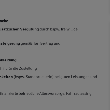
Woche
usätzlichen Vergütung
durch bspw. freiwillige
tssteigerung
gemäß Tarifvertrag und
skleidung
 fit für die Zustellung
hkeiten
(bspw. StandortleiterIn) bei guten Leistungen und
finanzierte betriebliche Altersvorsorge, Fahrradleasing,