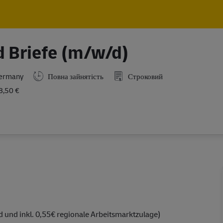
Skip to main content
Skip to main content
d Briefe (m/w/d)
Germany
Повна зайнятість
Строковий
8,50 €
 und inkl. 0,55€ regionale Arbeitsmarktzulage)