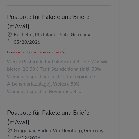
Postbote für Pakete und Briefe
(m/w/d)
Місцезнаходження
Bellheim, Rheinland-Pfalz, Germany
Posted Date
03/20/2026
Вакансії, пов’язані з 2 категоріями
Werde Postbot:in für Pakete und Briefe. Was wir
bieten. 18,50 € Tarif-Stundenlohn (inkl. 50%
Weihnachtsgeld und inkl. 0,55€ regionale
Arbeitsmarktzulage). Weitere 50%
Weihnachtsgeld im November. Bi...
Postbote für Pakete und Briefe
(m/w/d)
Місцезнаходження
Gaggenau, Baden-Württemberg, Germany
Posted Date
06/12/2026