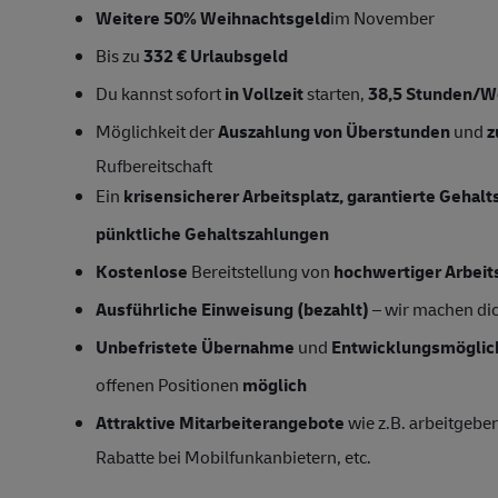
Weitere 50% Weihnachtsgeld
im November
Bis zu
332 € Urlaubsgeld
Du kannst sofort
in Vollzeit
starten,
38,5 Stunden/
Möglichkeit der
Auszahlung von Überstunden
und
z
Rufbereitschaft
Ein
krisensicherer Arbeitsplatz, garantierte Gehal
pünktliche Gehaltszahlungen
Kostenlose
Bereitstellung von
hochwertiger Arbeit
Ausführliche Einweisung (bezahlt)
– wir machen dich
Unbefristete Übernahme
und
Entwicklungsmöglic
offenen Positionen
möglich
Attraktive Mitarbeiterangebote
wie z.B. arbeitgeber
Rabatte bei Mobilfunkanbietern, etc.