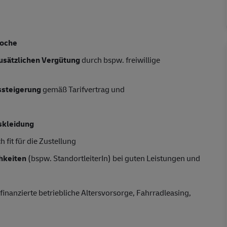
Woche
usätzlichen Vergütung
durch bspw. freiwillige
tssteigerung
gemäß Tarifvertrag und
skleidung
 fit für die Zustellung
hkeiten
(bspw. StandortleiterIn) bei guten Leistungen und
finanzierte betriebliche Altersvorsorge, Fahrradleasing,