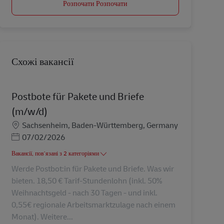
Розпочати Розпочати
Схожі вакансії
Postbote für Pakete und Briefe
(m/w/d)
Місцезнаходження
Sachsenheim, Baden-Württemberg, Germany
Posted Date
07/02/2026
Вакансії, пов’язані з 2 категоріями
Werde Postbot:in für Pakete und Briefe. Was wir
bieten. 18,50 € Tarif-Stundenlohn (inkl. 50%
Weihnachtsgeld - nach 30 Tagen - und inkl.
0,55€ regionale Arbeitsmarktzulage nach einem
Monat). Weitere...