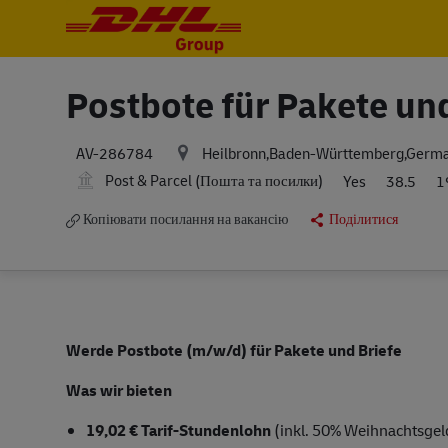
-
-
Postbote für Pakete un
Heilbronn,Baden-Württemberg,Germ
AV-286784
Post & Parcel (Пошта та посилки)
Yes
38.5
1
Копіювати посилання на вакансію
Поділитися
Werde Postbote (m/w/d) für Pakete und Briefe
Was wir bieten
19,02 € Tarif-Stundenlohn
(inkl. 50% Weihnachtsgeld