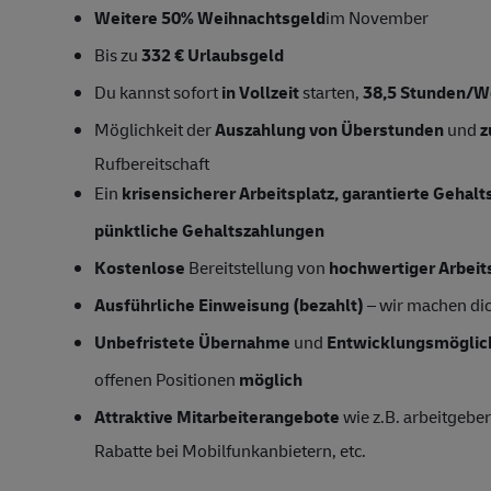
Weitere 50% Weihnachtsgeld
im November
Bis zu
332 € Urlaubsgeld
Du kannst sofort
in Vollzeit
starten,
38,5 Stunden/
Möglichkeit der
Auszahlung von Überstunden
und
z
Rufbereitschaft
Ein
krisensicherer Arbeitsplatz, garantierte Gehal
pünktliche Gehaltszahlungen
Kostenlose
Bereitstellung von
hochwertiger Arbeit
Ausführliche Einweisung (bezahlt)
– wir machen dich
Unbefristete Übernahme
und
Entwicklungsmöglic
offenen Positionen
möglich
Attraktive Mitarbeiterangebote
wie z.B. arbeitgeber
Rabatte bei Mobilfunkanbietern, etc.