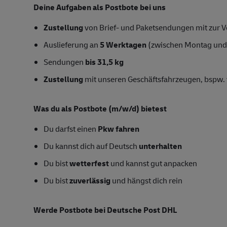
Deine Aufgaben als Postbote bei uns
Zustellung
von Brief- und Paketsendungen mit zur Ve
Auslieferung an
5 Werktagen
(zwischen Montag und
Sendungen
bis 31,5 kg
Zustellung
mit unseren Geschäftsfahrzeugen, bspw. 
Was du als Postbote
(m/w/d)
bietest
Du darfst einen
Pkw fahren
Du kannst dich auf Deutsch
unterhalten
Du bist
wetterfest
und kannst gut anpacken
Du bist
zuverlässig
und hängst dich rein
Werde Postbote bei Deutsche Post DHL