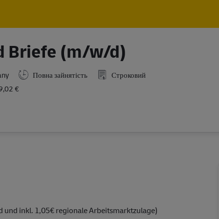
Skip to main content
Skip to main content
d Briefe (m/w/d)
any
Повна зайнятість
Строковий
9,02 €
 und inkl. 1,05€ regionale Arbeitsmarktzulage)