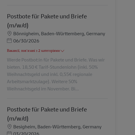
Postbote für Pakete und Briefe
(m/w/d)
Місцезнаходження
Bönnigheim, Baden-Württemberg, Germany
Posted Date
06/30/2026
Вакансії, пов’язані з 2 категоріями
Werde Postbot:in für Pakete und Briefe. Was wir
bieten. 18,50 € Tarif-Stundenlohn (inkl. 50%
Weihnachtsgeld und inkl. 0,55€ regionale
Arbeitsmarktzulage). Weitere 50%
Weihnachtsgeld im November. Bi...
Postbote für Pakete und Briefe
(m/w/d)
Місцезнаходження
Besigheim, Baden-Württemberg, Germany
Posted Date
03/20/2026