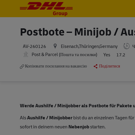
-
-
Postbote – Minijob / Au
Eisenach,Thüringen,Germany
Ч
AV-260126
Post & Parcel (Пошта та посилки)
Yes
17.2
Копіювати посилання на вакансію
Поділитися
Werde Aushilfe / Minijobber als Postbote für Pakete u
Als
Aushilfe / Minijobber
bist du an einzelnen Tagen für
sofort in deinem neuen
Nebenjob
starten.