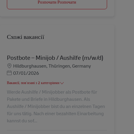
Розпочати Розпочати
Схожі вакансії
Postbote – Minijob / Aushilfe (m/w/d)
Місцезнаходження
Hildburghausen, Thüringen, Germany
Posted Date
07/01/2026
Вакансії, пов’язані з 2 категоріями
Werde Aushilfe / Minijobber als Postbote für
Pakete und Briefe in Hildburghausen. Als
Aushilfe / Minijobber bist du an einzelnen Tagen
für uns tätig. Nach einer bezahlten Einarbeitung
kannst du sof...