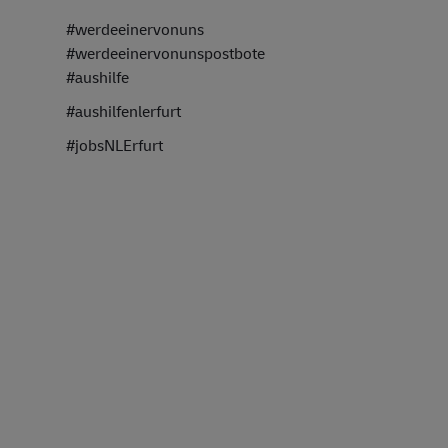
#werdeeinervonuns
#werdeeinervonunspostbote
#aushilfe
#aushilfenlerfurt
#jobsNLErfurt