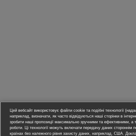
Цей вебсайт використовує файли cookie та подібні технології (надал
наприклад, визначати, як часто відвідуються наші сторінки в інтерне
зробити наші пропозиції максимально зручними та ефективними, а 
роботи. Ці технології можуть включати передачу даних стороннім
країнах без належного рівня захисту даних, наприклад, США. Докл