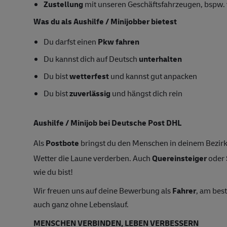
Zustellung
mit unseren Geschäftsfahrzeugen, bspw. 
Was du als Aushilfe / Minijobber bietest
Du darfst einen
Pkw fahren
Du kannst dich auf Deutsch
unterhalten
Du bist
wetterfest
und kannst gut anpacken
Du bist
zuverlässig
und hängst dich rein
Aushilfe / Minijob bei Deutsche Post DHL
Als
Postbote
bringst du den Menschen in deinem Bezirk
Wetter die Laune verderben. Auch
Quereinsteiger
oder
wie du bist!
Wir freuen uns auf deine Bewerbung als
Fahrer
, am bes
auch ganz ohne Lebenslauf.
MENSCHEN VERBINDEN, LEBEN VERBESSERN