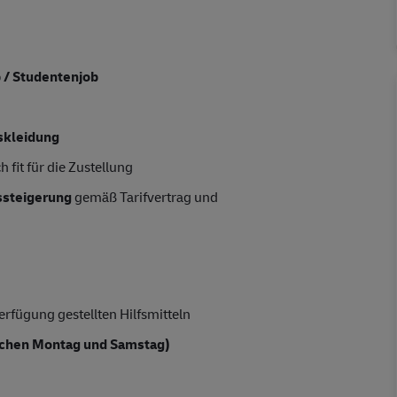
b / Studentenjob
skleidung
 fit für die Zustellung
tssteigerung
gemäß Tarifvertrag und
rfügung gestellten Hilfsmitteln
chen Montag und Samstag)