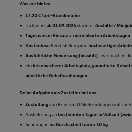
Was wir bieten
17,20 € Tarif-Stundenlohn
Du kannst
ab 01.09.2026
starten –
Aushilfe / Minijo
Tagesweiser Einsatz
an
vereinbarten Arbeitstagen
Kostenlose
Bereitstellung von
hochwertiger Arbeit
Ausführliche Einweisung (bezahlt)
– wir machen dich
Ein
krisensicherer Arbeitsplatz, garantierte Gehal
pünktliche Gehaltszahlungen
Deine Aufgaben als Zusteller bei uns
Zustellung
von Brief- und Paketsendungen mit zur Ve
Auslieferung an
bestimmten Tagen in Vollzeit
(zwis
Sendungen
im Durchschnitt unter 10 kg