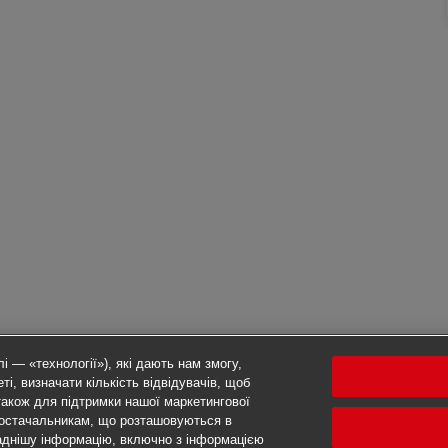
і — «технології»), які дають нам змогу,
ті, визначати кількість відвідувачів, щоб
також для підтримки нашої маркетингової
 постачальникам, що розташовуються в
аднішу інформацію, включно з інформацією