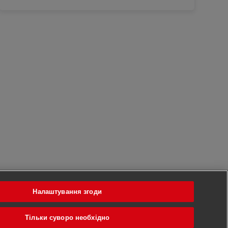
Налаштування згоди
Тільки суворо необхідно