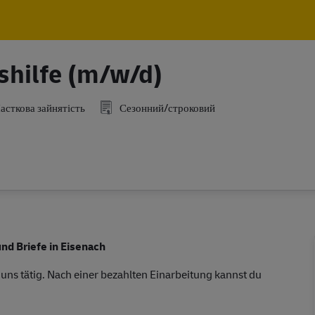
Skip to main content
Skip to main content
shilfe (m/w/d)
асткова зайнятість
Сезонний/строковий
nd Briefe in Eisenach
 uns tätig. Nach einer bezahlten Einarbeitung kannst du