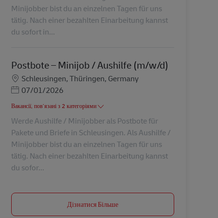
Minijobber bist du an einzelnen Tagen für uns
tätig. Nach einer bezahlten Einarbeitung kannst
du sofort in...
Postbote – Minijob / Aushilfe (m/w/d)
Місцезнаходження
Schleusingen, Thüringen, Germany
Posted Date
07/01/2026
Вакансії, пов’язані з 2 категоріями
Werde Aushilfe / Minijobber als Postbote für
Pakete und Briefe in Schleusingen. Als Aushilfe /
Minijobber bist du an einzelnen Tagen für uns
tätig. Nach einer bezahlten Einarbeitung kannst
du sofor...
Дізнатися Більше