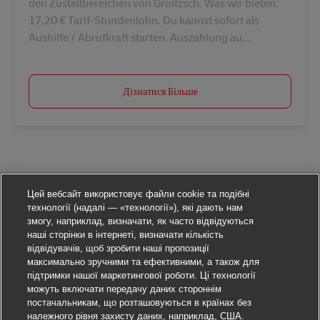
den Zustellbereichen von Groitzsch. Was wir bieten.
17,20 € Tarif-Stundenlohn. Du kannst sofort als
Aushilfe / Abrufkraft starten. Auszahlung au...
Дізнатися Більше
Цей вебсайт використовує файли cookie та подібні
технології (надалі — «технології»), які дають нам
змогу, наприклад, визначати, як часто відвідуються
наші сторінки в інтернеті, визначати кількість
відвідувачів, щоб зробити наші пропозиції
максимально зручними та ефективними, а також для
підтримки нашої маркетингової роботи. Ці технології
можуть включати передачу даних стороннім
постачальникам, що розташовуються в країнах без
належного рівня захисту даних, наприклад, США.