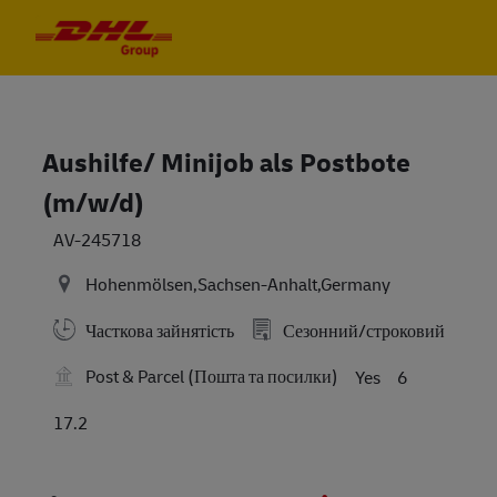
Skip to main content
Skip to main content
-
-
Aushilfe/ Minijob als Postbote
(m/w/d)
AV-245718
Hohenmölsen,Sachsen-Anhalt,Germany
Часткова зайнятість
Сезонний/строковий
Post & Parcel (Пошта та посилки)
Yes
6
17.2