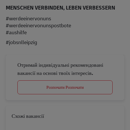
MENSCHEN VERBINDEN, LEBEN VERBESSERN
#werdeeinervonuns
#werdeeinervonunspostbote
#aushilfe
#jobsnlleipzig
Отримай індивідуальні рекомендовані
вакансії на основі твоїх інтересів.
Розпочати Розпочати
Схожі вакансії