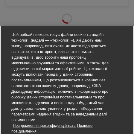
Цей вебсайт використовує файли cookie та подібні
технології (надалі — «технології»), які дають нам
змогу, наприклад, визначати, як часто відвідуються
наші сторінки в інтернеті, визначати кількість
відвідувачів, щоб зробити наші пропозиції
максимально зручними та ефективними, а також для
підтримки нашої маркетингової роботи. Ці технології
можуть включати передачу даних стороннім
постачальникам, що розташовуються в країнах без
належного рівня захисту даних, наприклад, США.
Докладнішу інформацію, включно з інформацією про
обробку даних сторонніми постачальниками та про
можливість відкликати свою згоду в будь-який час,
див. у своїх налаштуваннях у розділі «Керування
параметрами надання згоди» та за наведеними далі
посиланнями
Повідомленняпроконфіденційність
Правове
Подати заявку
повідомлення