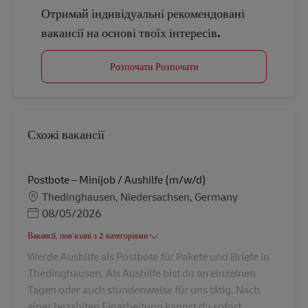
Отримай індивідуальні рекомендовані
вакансії на основі твоїх інтересів.
Розпочати Розпочати
Схожі вакансії
Postbote – Minijob / Aushilfe (m/w/d)
Місцезнаходження
Thedinghausen, Niedersachsen, Germany
Posted Date
08/05/2026
Вакансії, пов’язані з 2 категоріями
Werde Aushilfe als Postbote für Pakete und Briefe in
Thedinghausen. Als Aushilfe bist du an einzelnen
Tagen oder auch stundenweise für uns tätig. Nach
einer bezahlten Einarbeitung kannst du sofort ...