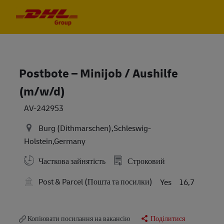
Skip to main content
Skip to main content
-
-
Postbote – Minijob / Aushilfe
(m/w/d)
AV-242953
Burg (Dithmarschen),Schleswig-
Holstein,Germany
Часткова зайнятість
Строковий
Post & Parcel (Пошта та посилки)
Yes
16,7
Копіювати посилання на вакансію
Поділитися