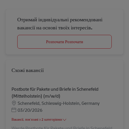
Отримай індивідуальні рекомендовані
вакансії на основі твоїх інтересів.
Розпочати Розпочати
Схожі вакансії
Postbote für Pakete und Briefe in Schenefeld
(Mittelholstein) (m/w/d)
Місцезнаходження
Schenefeld, Schleswig-Holstein, Germany
Posted Date
03/20/2026
Вакансії, пов’язані з 2 категоріями
Werde Postbote für Pakete und Briefe in Schenefeld.