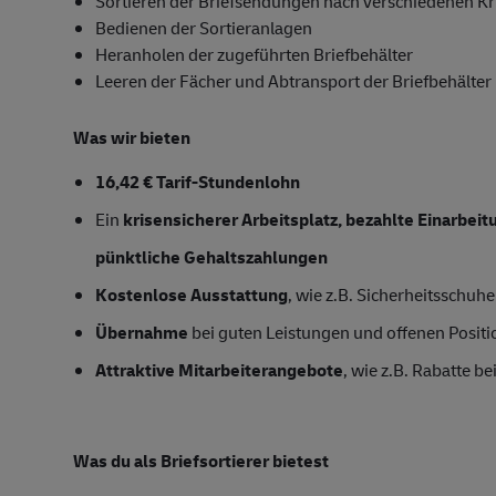
Sortieren der Briefsendungen nach verschiedenen Kr
Bedienen der Sortieranlagen
Heranholen der zugeführten Briefbehälter
Leeren der Fächer und Abtransport der Briefbehälter
Was wir bieten
16,42 € Tarif-Stundenlohn
Ein
krisensicherer Arbeitsplatz, bezahlte Einarbei
pünktliche Gehaltszahlungen
Kostenlose Ausstattung
, wie z.B. Sicherheitsschu
Übernahme
bei guten Leistungen und offenen Posit
Attraktive Mitarbeiterangebote
, wie z.B. Rabatte 
Was du als Briefsortierer bietest