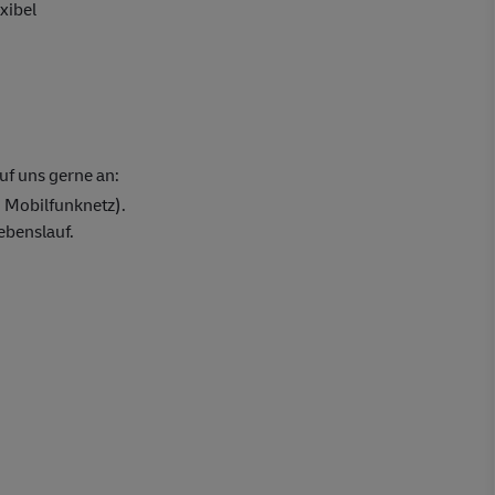
exibel
uf uns gerne an:
 Mobilfunknetz).
ebenslauf.