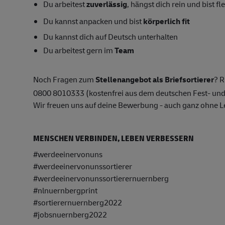
Du arbeitest
zuverlässig
, hängst dich rein und bist fl
Du kannst anpacken und bist
körperlich fit
Du kannst dich auf Deutsch unterhalten
Du arbeitest gern im
Team
Noch Fragen zum
Stellenangebot als Briefsortierer
? R
0800 8010333 (kostenfrei aus dem deutschen Fest- und
Wir freuen uns auf deine Bewerbung - auch ganz ohne L
MENSCHEN VERBINDEN, LEBEN VERBESSERN
#werdeeinervonuns
#werdeeinervonunssortierer
#werdeeinervonunssortierernuernberg
#nlnuernbergprint
#sortierernuernberg2022
#jobsnuernberg2022