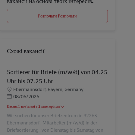
вакансії на основі твоїх інтересів.
Розпочати Розпочати
Схожі вакансії
Sortierer für Briefe (m/w/d) von 04.25
Uhr bis 07.25 Uhr
Місцезнаходження
Ebermannsdorf, Bayern, Germany
Posted Date
08/06/2026
Вакансії, пов’язані з 2 категоріями
Wir suchen für unser Briefzentrum in 92263
Ebermannsdorf . Mitarbeiter (m/w/d) in der
Briefsortierung . von Dienstag bis Samstag von