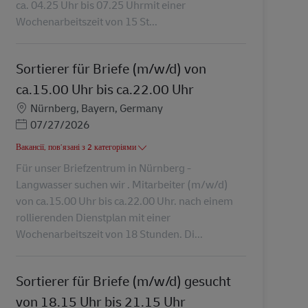
ca. 04.25 Uhr bis 07.25 Uhrmit einer
Wochenarbeitszeit von 15 St...
Sortierer für Briefe (m/w/d) von
ca.15.00 Uhr bis ca.22.00 Uhr
Місцезнаходження
Nürnberg, Bayern, Germany
Posted Date
07/27/2026
Вакансії, пов’язані з 2 категоріями
Für unser Briefzentrum in Nürnberg -
Langwasser suchen wir . Mitarbeiter (m/w/d)
von ca.15.00 Uhr bis ca.22.00 Uhr. nach einem
rollierenden Dienstplan mit einer
Wochenarbeitszeit von 18 Stunden. Di...
Sortierer für Briefe (m/w/d) gesucht
von 18.15 Uhr bis 21.15 Uhr