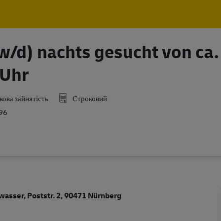
Skip to main content
Skip to main content
/w/d) nachts gesucht von ca.
 Uhr
ова зайнятість
Строковий
96
wasser, Poststr. 2, 90471 Nürnberg