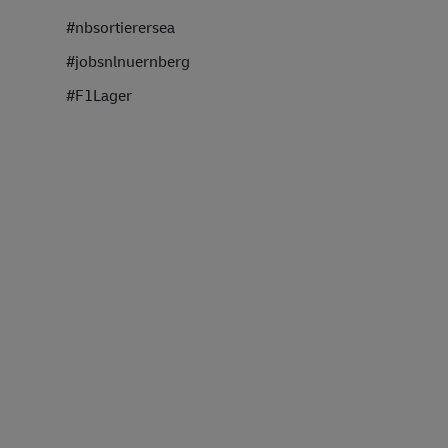
#nbsortierersea
#jobsnlnuernberg
#F1Lager