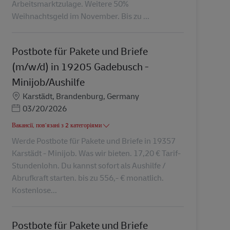
Arbeitsmarktzulage. Weitere 50%
Weihnachtsgeld im November. Bis zu ...
Postbote für Pakete und Briefe
(m/w/d) in 19205 Gadebusch -
Minijob/Aushilfe
Місцезнаходження
Karstädt, Brandenburg, Germany
Posted Date
03/20/2026
Вакансії, пов’язані з 2 категоріями
Werde Postbote für Pakete und Briefe in 19357
Karstädt - Minijob. Was wir bieten. 17,20 € Tarif-
Stundenlohn. Du kannst sofort als Aushilfe /
Abrufkraft starten. bis zu 556,- € monatlich.
Kostenlose...
Postbote für Pakete und Briefe