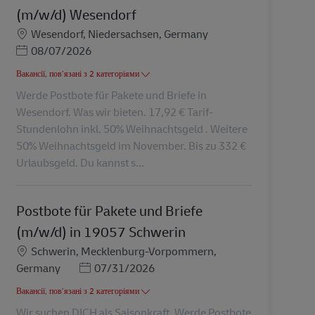
(m/w/d) Wesendorf
Місцезнаходження
Wesendorf, Niedersachsen, Germany
Posted Date
08/07/2026
Вакансії, пов’язані з 2 категоріями
Werde Postbote für Pakete und Briefe in
Wesendorf. Was wir bieten. 17,92 € Tarif-
Stundenlohn inkl. 50% Weihnachtsgeld . Weitere
50% Weihnachtsgeld im November. Bis zu 332 €
Urlaubsgeld. Du kannst s...
Postbote für Pakete und Briefe
(m/w/d) in 19057 Schwerin
Місцезнаходження
Schwerin, Mecklenburg-Vorpommern,
Posted Date
Germany
07/31/2026
Вакансії, пов’язані з 2 категоріями
Wir suchen DICH als Saisonkraft. Werde Postbote