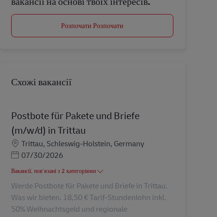
вакансії на основі твоїх інтересів.
Розпочати Розпочати
Схожі вакансії
Postbote für Pakete und Briefe
(m/w/d) in Trittau
Місцезнаходження
Trittau, Schleswig-Holstein, Germany
Posted Date
07/30/2026
Вакансії, пов’язані з 2 категоріями
Werde Postbote für Pakete und Briefe in Trittau.
Was wir bieten. 18,50 € Tarif-Stundenlohn inkl.
50% Weihnachtsgeld und regionale