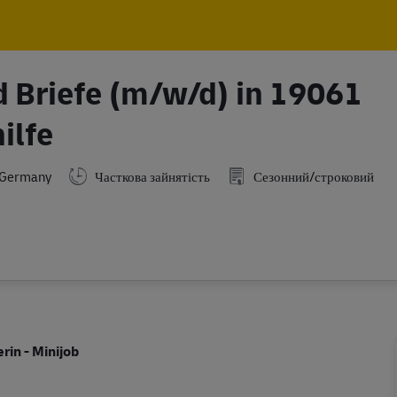
Skip to main content
Skip to main content
d Briefe (m/w/d) in 19061
ilfe
,Germany
Часткова зайнятість
Сезонний/строковий
rin - Minijob