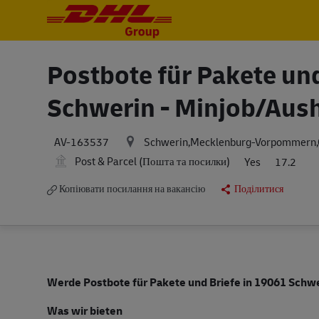
-
-
Postbote für Pakete un
Schwerin - Minjob/Aush
Schwerin,Mecklenburg-Vorpommern
AV-163537
Post & Parcel (Пошта та посилки)
Yes
17.2
Копіювати посилання на вакансію
Поділитися
Werde Postbote für Pakete und Briefe in 19061 Schwe
Was wir bieten