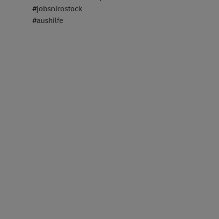
#jobsnlrostock
#aushilfe