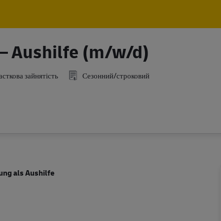
Skip to main content
Skip to main content
 – Aushilfe (m/w/d)
сткова зайнятість
Сезонний/строковий
ng als Aushilfe