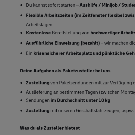
Du kannst sofort starten –
Aushilfe / Minijob / Stud
Flexible Arbeitszeiten (im Zeitfenster flexibel zw
Arbeitstagen
Kostenlose
Bereitstellung von
hochwertiger Arbeit
Ausführliche Einweisung (bezahlt)
– wir machen dich
Ein
krisensicherer Arbeitsplatz und
pünktliche Geh
Deine Aufgaben als Paketzusteller bei uns
Zustellung
von Paketsendungen mit zur Verfügung ge
Auslieferung an bestimmten Tagen (zwischen Monta
Sendungen
im Durchschnitt unter 10 kg
Zustellung
mit unseren Geschäftsfahrzeugen, bspw. 
Was du als Zusteller bietest