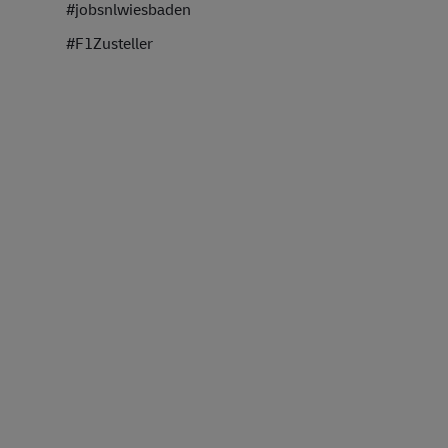
#jobsnlwiesbad
en
#F1Zusteller