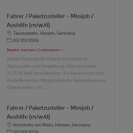
Fahrer / Paketzusteller – Minijob /
Aushilfe (m/w/d)
Місцезнаходження
Taunusstein, Hessen, Germany
Posted Date
03/20/2026
Вакансії, пов’язані з 2 категоріями
Werde Postbote für Pakete und Briefe in
Taunusstein und Umgebung. Was wir bieten.
17,77 € Tarif-Stundenlohn . Du kannst sofort als
Aushilfe starten. Möglichkeit der Auszahlung von
Überstunden. Ein ...
Fahrer / Paketzusteller – Minijob /
Aushilfe (m/w/d)
Місцезнаходження
Hochheim am Main, Hessen, Germany
Posted Date
03/20/2026