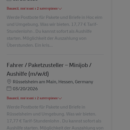
Вакансії, пов’язані з 2 категоріями
Werde Postbote für Pakete und Briefe in Hoc eim
und Umgebung. Was wir bieten. 17,77 € Tarif-
Stundenlohn . Du kannst sofort als Aushilfe
starten. Möglichkeit der Auszahlung von
Überstunden. Ein kris...
Fahrer / Paketzusteller – Minijob /
Aushilfe (m/w/d)
Місцезнаходження
Rüsselsheim am Main, Hessen, Germany
Posted Date
03/20/2026
Вакансії, пов’язані з 2 категоріями
Werde Postbote für Pakete und Briefe in
Rüsselsheim und Umgebung. Was wir bieten.
17,77 € Tarif-Stundenlohn . Du kannst sofort als
Aushilfe starten. Möglichkeit der Auszahlung von