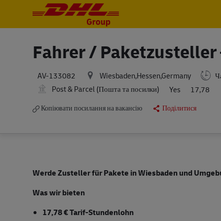
-
-
Fahrer / Paketzusteller
Wiesbaden,Hessen,Germany
Ча
AV-133082
Post & Parcel (Пошта та посилки)
Yes
17,78
Копіювати посилання на вакансію
Поділитися
Werde Zusteller für Pakete in Wiesbaden und Umgebu
Was wir bieten
17,78 € Tarif-Stundenlohn