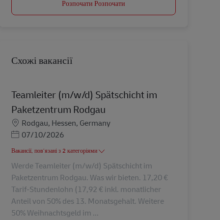
Розпочати Розпочати
Схожі вакансії
Teamleiter (m/w/d) Spätschicht im
Paketzentrum Rodgau
Місцезнаходження
Rodgau, Hessen, Germany
Posted Date
07/10/2026
Вакансії, пов’язані з 2 категоріями
Werde Teamleiter (m/w/d) Spätschicht im
Paketzentrum Rodgau. Was wir bieten. 17,20 €
Tarif-Stundenlohn (17,92 € inkl. monatlicher
Anteil von 50% des 13. Monatsgehalt. Weitere
50% Weihnachtsgeld im ...