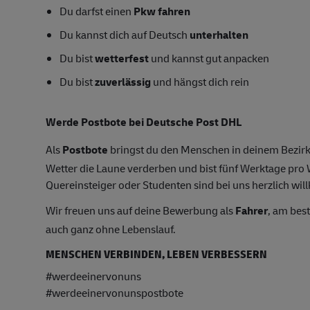
Du darfst einen
Pkw fahren
Du kannst dich auf Deutsch
unterhalten
Du bist
wetterfest
und kannst gut anpacken
Du bist
zuverlässig
und hängst dich rein
Werde Postbote bei Deutsche Post DHL
Als
Postbote
bringst du den Menschen in deinem Bezirk
Wetter die Laune verderben und bist fünf Werktage pr
Quereinsteiger oder Studenten sind bei uns herzlich wil
Wir freuen uns auf deine Bewerbung als
Fahrer
, am bes
auch ganz ohne Lebenslauf.
MENSCHEN VERBINDEN, LEBEN VERBESSERN
#werdeeinervonuns
#werdeeinervonunspostbote