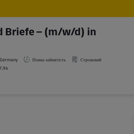
Skip to main content
Skip to main content
 Briefe – (m/w/d) in
z,Germany
Повна зайнятість
Строковий
7,96