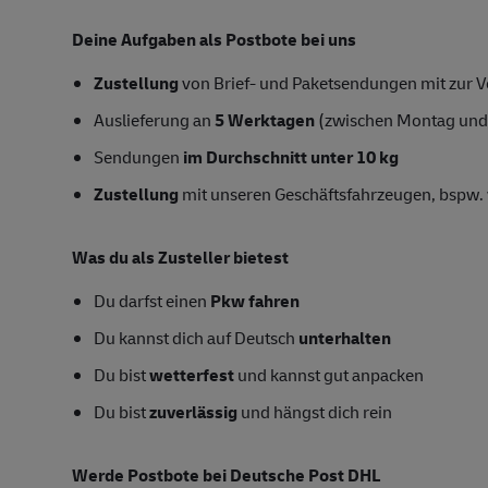
Deine Aufgaben als Postbote bei uns
Zustellung
von Brief- und Paketsendungen mit zur Ve
Auslieferung an
5 Werktagen
(zwischen Montag und
Sendungen
im Durchschnitt unter 10 kg
Zustellung
mit unseren Geschäftsfahrzeugen, bspw. 
Was du als Zusteller bietest
Du darfst einen
Pkw fahren
Du kannst dich auf Deutsch
unterhalten
Du bist
wetterfest
und kannst gut anpacken
Du bist
zuverlässig
und hängst dich rein
Werde Postbote bei Deutsche Post DHL