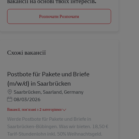
вакансії на основі твоїх інтересів.
Розпочати Розпочати
Схожі вакансії
Postbote für Pakete und Briefe
(m/w/d) in Saarbrücken
Місцезнаходження
Saarbrücken, Saarland, Germany
Posted Date
08/03/2026
Вакансії, пов’язані з 2 категоріями
Werde Postbote für Pakete und Briefe in
Saarbrücken-Bübingen. Was wir bieten. 18,50 €
Tarif-Stundenlohn inkl. 50% Weihnachtsgeld.