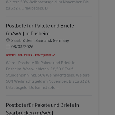
Weitere 50% Weihnachtsgeld im November. Bis
zu 332 € Urlaubsgeld. D...
Postbote für Pakete und Briefe
(m/w/d) in Ensheim
Місцезнаходження
Saarbrücken, Saarland, Germany
Posted Date
08/03/2026
Вакансії, пов’язані з 2 категоріями
Werde Postbote für Pakete und Briefe in
Ensheim. Was wir bieten. 18,50 € Tarif-
Stundenlohn inkl. 50% Weihnachtsgeld. Weitere
50% Weihnachtsgeld im November. Bis zu 332 €
Urlaubsgeld. Du kannst sofo...
Postbote für Pakete und Briefe in
Saarbrücken (m/w/d)