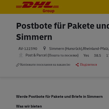
-
-
Postbote für Pakete und
Simmern
Simmern (Hunsrück),Rheinland-Pfal
AV-122390
Post & Parcel (Пошта та посилки)
Yes
38.5
1
Копіювати посилання на вакансію
Поділитися
Werde Postbote für Pakete und Briefe in Simmern
Was wir bieten