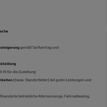
Woche
tssteigerung
gemäß Tarifvertrag und
skleidung
 fit für die Zustellung
hkeiten
(bspw. Standortleiter) bei guten Leistungen und
finanzierte betriebliche Altersvorsorge, Fahrradleasing,