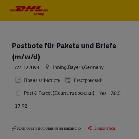
Skip to main content
Skip to main content
-
-
Postbote für Pakete und Briefe
(m/w/d)
Inning,Bayern,Germany
AV-122094
Повна зайнятість
Безстроковий
Post & Parcel (Пошта та посилки)
Yes
38.5
17.92
Копіювати посилання на вакансію
Поділитися