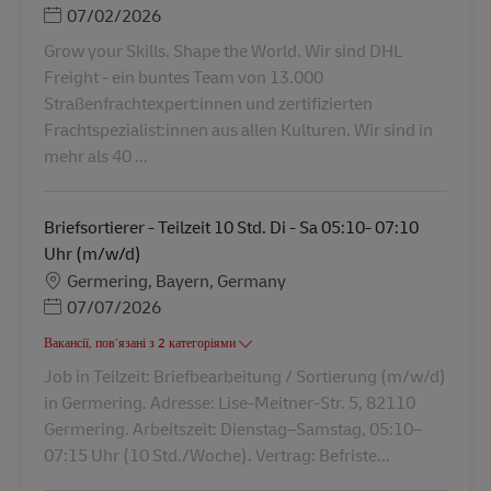
Posted Date
07/02/2026
Grow your Skills. Shape the World. Wir sind DHL
Freight - ein buntes Team von 13.000
Straßenfrachtexpert:innen und zertifizierten
Frachtspezialist:innen aus allen Kulturen. Wir sind in
mehr als 40 ...
Briefsortierer - Teilzeit 10 Std. Di - Sa 05:10- 07:10
Uhr (m/w/d)
Місцезнаходження
Germering, Bayern, Germany
Posted Date
07/07/2026
Вакансії, пов’язані з 2 категоріями
Job in Teilzeit: Briefbearbeitung / Sortierung (m/w/d)
in Germering. Adresse: Lise-Meitner-Str. 5, 82110
Germering. Arbeitszeit: Dienstag–Samstag, 05:10–
07:15 Uhr (10 Std./Woche). Vertrag: Befriste...