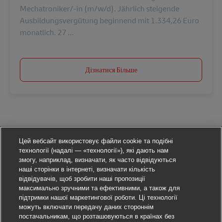
Mechatroniker/-in (m/w/d). Jährlich steigende
Ausbildungsvergütung beginnend mit 1.334,26 Euro
monatlich. 27 ...
Дізнатися Більше
Цей вебсайт використовує файли cookie та подібні
технології (надалі — «технології»), які дають нам
змогу, наприклад, визначати, як часто відвідуються
наші сторінки в інтернеті, визначати кількість
відвідувачів, щоб зробити наші пропозиції
максимально зручними та ефективними, а також для
підтримки нашої маркетингової роботи. Ці технології
можуть включати передачу даних стороннім
постачальникам, що розташовуються в країнах без