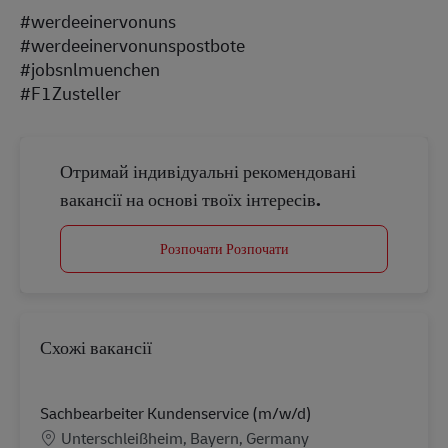
#werdeeinervonuns
#werdeeinervonunspostbote
#jobsnlmuenchen
#F1Zusteller
Отримай індивідуальні рекомендовані
вакансії на основі твоїх інтересів.
Розпочати Розпочати
Схожі вакансії
Sachbearbeiter Kundenservice (m/w/d)
Місцезнаходження
Unterschleißheim, Bayern, Germany