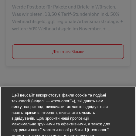
Werde Postbote für Pakete und Briefe in Würselen.
Was wir bieten. 18,50 € Tarif-Stundenlohn inkl. 50%
Weihnachtsgeld, ggf. regionale Arbeitsmarktzulage. +
weitere 50% Weihnachtsgeld im November. + ...
Дізнатися Більше
Цей вебсайт використовує файли cookie та подібні
технології (надалі — «технології»), які дають нам
змогу, наприклад, визначати, як часто відвідуються
наші сторінки в інтернеті, визначати кількість
відвідувачів, щоб зробити наші пропозиції
максимально зручними та ефективними, а також для
підтримки нашої маркетингової роботи. Ці технології
можуть включати передачу даних стороннім