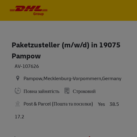
Skip to main content
Skip to main content
-
-
Paketzusteller (m/w/d) in 19075
Pampow
AV-107626
Pampow,Mecklenburg-Vorpommern,Germany
Повна зайнятість
Строковий
Post & Parcel (Пошта та посилки)
Yes
38.5
17.2