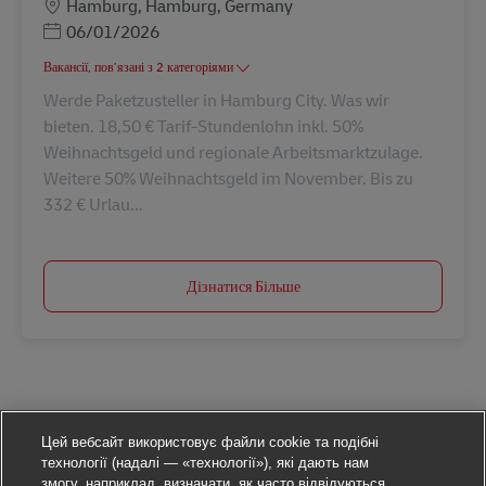
Місцезнаходження
Hamburg, Hamburg, Germany
Posted Date
06/01/2026
Вакансії, пов’язані з 2 категоріями
Werde Paketzusteller in Hamburg City. Was wir
bieten. 18,50 € Tarif-Stundenlohn inkl. 50%
Weihnachtsgeld und regionale Arbeitsmarktzulage.
Weitere 50% Weihnachtsgeld im November. Bis zu
332 € Urlau...
Дізнатися Більше
Цей вебсайт використовує файли cookie та подібні
технології (надалі — «технології»), які дають нам
змогу, наприклад, визначати, як часто відвідуються