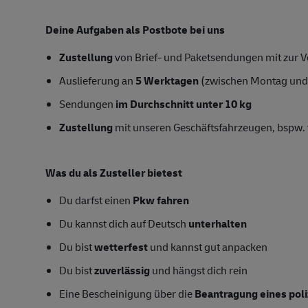
Deine Aufgaben als Postbote bei uns
Zustellung
von Brief- und Paketsendungen mit zur Ve
Auslieferung an
5 Werktagen
(zwischen Montag und
Sendungen
im Durchschnitt unter 10 kg
Zustellung
mit unseren Geschäftsfahrzeugen, bspw. 
Was du als Zusteller bietest
Du darfst einen
Pkw fahren
Du kannst dich auf Deutsch
unterhalten
Du bist
wetterfest
und kannst gut anpacken
Du bist
zuverlässig
und hängst dich rein
Eine Bescheinigung über die
Beantragung eines pol