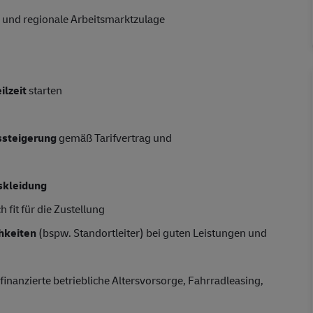
 und regionale Arbeitsmarktzulage
ilzeit
starten
tssteigerung
gemäß Tarifvertrag und
skleidung
 fit für die Zustellung
hkeiten
(bspw. Standortleiter) bei guten Leistungen und
finanzierte betriebliche Altersvorsorge, Fahrradleasing,