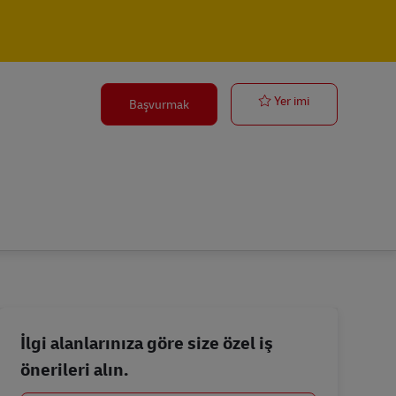
Postbote für 
Yer imi
Başvurmak
İlgi alanlarınıza göre size özel iş
önerileri alın.