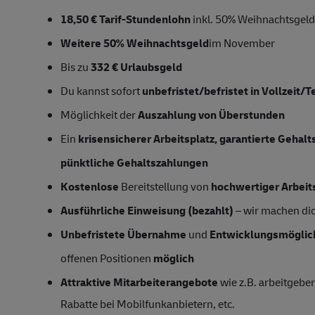
18,50 € Tarif-Stundenlohn
inkl. 50% Weihnachtsgeld
Weitere 50% Weihnachtsgeld
im November
Bis zu
332 € Urlaubsgeld
Du kannst sofort
unbefristet/befristet in Vollzeit/Te
Möglichkeit der
Auszahlung von Überstunden
Ein
krisensicherer Arbeitsplatz, garantierte Gehal
pünktliche Gehaltszahlungen
Kostenlose
Bereitstellung von
hochwertiger Arbeit
Ausführliche Einweisung (bezahlt)
– wir machen dich
Unbefristete Übernahme
und
Entwicklungsmöglic
offenen Positionen
möglich
Attraktive Mitarbeiterangebote
wie z.B. arbeitgeber
Rabatte bei Mobilfunkanbietern, etc.