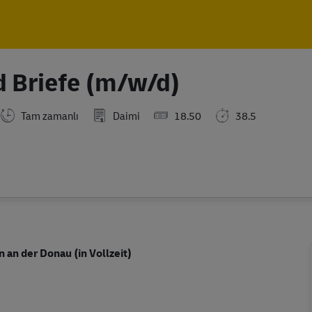
Skip to main content
Skip to main content
d Briefe (m/w/d)
Tam zamanlı
Daimi
18.50
38.5
 an der Donau (in Vollzeit)