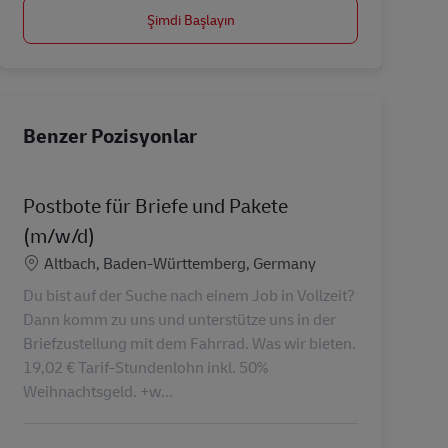
Şimdi Başlayın
Benzer Pozisyonlar
Postbote für Briefe und Pakete
(m/w/d)
Konum
Altbach, Baden-Württemberg, Germany
Du bist auf der Suche nach einem Job in Vollzeit?
Dann komm zu uns und unterstütze uns in der
Briefzustellung mit dem Fahrrad. Was wir bieten.
19,02 € Tarif-Stundenlohn inkl. 50%
Weihnachtsgeld. +w...