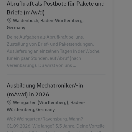
Abrufkraft als Postbote für Pakete und
Briefe (m/w/d)
Konum
Waldenbuch, Baden-Württemberg,
Germany
Deine Aufgaben als Abrufkraft bei uns.
Zustellung von Brief- und Paketsendungen.
Auslieferung an einzelnen Tagen in der Woche,
für ein paar Stunden, auf Abruf (nach
Vereinbarung). Du wirst von uns ...
Ausbildung Mechatroniker/-in
(m/w/d) in 2026
Konum
Weingarten (Württemberg), Baden-
Württemberg, Germany
Wo? Weingarten/Ravensburg. Wann?
01.09.2026. Wie lange? 3,5 Jahre. Deine Vorteile