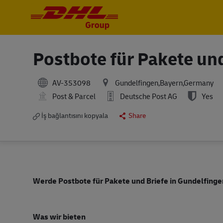
-
-
Postbote für Pakete un
AV-353098
Gundelfingen,Bayern,Germany
Post & Parcel
Deutsche Post AG
Yes
İş bağlantısını kopyala
Share
Werde Postbote für Pakete und Briefe in Gundelfingen
Was wir bieten