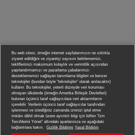
Bu web sitesi, örneğin internet sayfalarımızın ne sıklıkla
ziyaret edildiğini ve ziyaretçi sayısını belirlememizi,
tekliflerimizi maksimum kolaylık ve verimlilik açısından
yapılandırmamızı ve pazarlama çabalarımızı
desteklememizi sağlayan tanımlama bilgileri ve benzer
teknolojiler (bundan böyle “teknolojiler” olarak anılacaktır)
kullanır. Bu teknolojiler, yeterli düzeyde veri koruması
olmayan ülkelerde (örneğin Amerika Birleşik Devletleri)
bulunan üçüncü taraf sağlayıcılara veri aktarımlarını
içerebilir. Verilerin üçüncü taraf sağlayıcılar tarafından
işlenmesi ve istediğiniz zamanda izninizi iptal etme
imkânı dâhil olmak üzere ayrıntılı bilgi için lütfen “İzin
Tercihlerini Yönet” altındaki ayarlarınıza ve aşağıdaki
Başvurmak
bağlantılara bakın.
Gizlilik Bildirimi
Yasal Bildirim