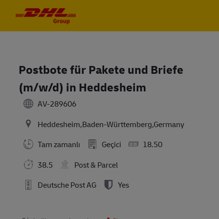
Skip to main content
Skip to main content
-
-
Postbote für Pakete und Briefe
(m/w/d) in Heddesheim
AV-289606
Heddesheim,Baden-Württemberg,Germany
Tam zamanlı
Geçici
18.50
38.5
Post & Parcel
Deutsche Post AG
Yes