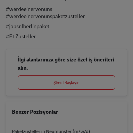
#werdeeinervonuns
#werdeeinervonunspaketzusteller
#jobsnlberlinpaket
#F1Zusteller
İlgi alanlarınıza göre size özel iş önerileri
alın.
Şimdi Başlayın
Benzer Pozisyonlar
Paketzusteller in Neumünster (m/w/d)