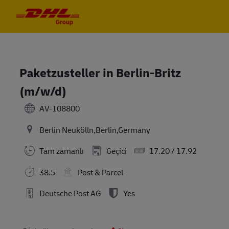
Skip to main content
Skip to main content
-
-
Paketzusteller in Berlin-Britz
(m/w/d)
AV-108800
Berlin Neukölln,Berlin,Germany
Tam zamanlı
Geçici
17.20 / 17.92
38.5
Post & Parcel
Deutsche Post AG
Yes