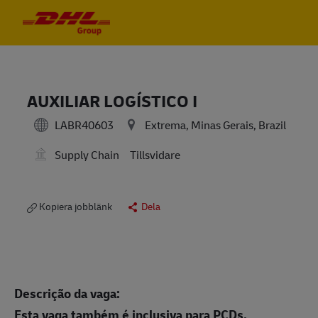
Skip to main content
Skip to main content
-
-
AUXILIAR LOGÍSTICO I
LABR40603
Extrema, Minas Gerais, Brazil
Supply Chain
Tillsvidare
Kopiera jobblänk
Dela
Descrição da vaga:
Esta vaga também é inclusiva para PCDs.