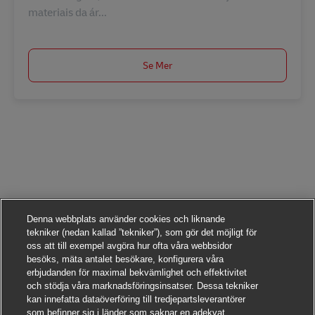
materiais da ár...
Se Mer
Denna webbplats använder cookies och liknande
tekniker (nedan kallad ”tekniker”), som gör det möjligt för
oss att till exempel avgöra hur ofta våra webbsidor
besöks, mäta antalet besökare, konfigurera våra
erbjudanden för maximal bekvämlighet och effektivitet
och stödja våra marknadsföringsinsatser. Dessa tekniker
kan innefatta dataöverföring till tredjepartsleverantörer
som befinner sig i länder som saknar en adekvat