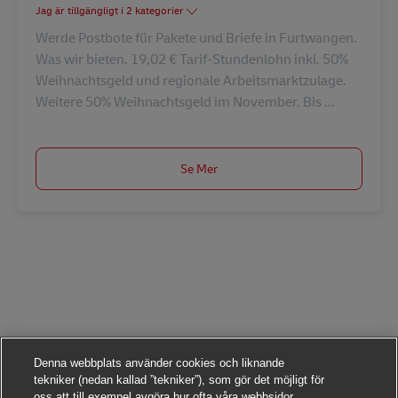
Jag är tillgängligt i 2 kategorier
Werde Postbote für Pakete und Briefe in Furtwangen.
Was wir bieten. 19,02 € Tarif-Stundenlohn inkl. 50%
Weihnachtsgeld und regionale Arbeitsmarktzulage.
Weitere 50% Weihnachtsgeld im November. Bis ...
Se Mer
Denna webbplats använder cookies och liknande
tekniker (nedan kallad ”tekniker”), som gör det möjligt för
oss att till exempel avgöra hur ofta våra webbsidor