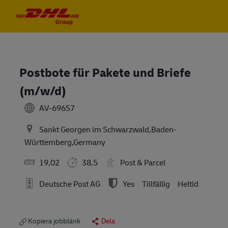
Skip to main content
Skip to main content
-
-
Postbote für Pakete und Briefe
(m/w/d)
AV-69657
Sankt Georgen im Schwarzwald,Baden-
Württemberg,Germany
19,02
38.5
Post & Parcel
Deutsche Post AG
Yes
Tillfällig
Heltid
Kopiera jobblänk
Dela