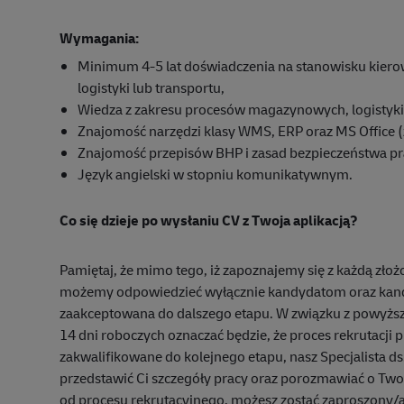
Wymagania:
Minimum 4-5 lat doświadczenia na stanowisku kier
logistyki lub transportu,
Wiedza z zakresu procesów magazynowych, logistyki
Znajomość narzędzi klasy WMS, ERP oraz MS Office (
Znajomość przepisów BHP i zasad bezpieczeństwa p
Język angielski w stopniu komunikatywnym.
Co się dzieje po wysłaniu CV z Twoja aplikacją?
Pamiętaj, że mimo tego, iż zapoznajemy się z każdą zło
możemy odpowiedzieć wyłącznie kandydatom oraz kand
zaakceptowana do dalszego etapu. W związku z powyższy
14 dni roboczych oznaczać będzie, że proces rekrutacji 
zakwalifikowane do kolejnego etapu, nasz Specjalista ds.
przedstawić Ci szczegóły pracy oraz porozmawiać o Tw
od procesu rekrutacyjnego, możesz zostać zaproszony/a 