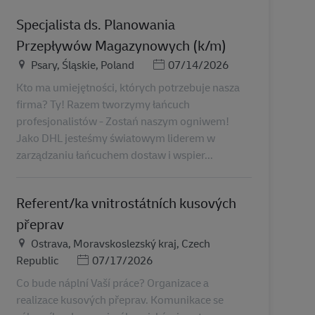
Specjalista ds. Planowania
Przepływów Magazynowych (k/m)
Plats
Posted Date
Psary, Śląskie, Poland
07/14/2026
Kto ma umiejętności, których potrzebuje nasza
firma? Ty! Razem tworzymy łańcuch
profesjonalistów - Zostań naszym ogniwem!
Jako DHL jesteśmy światowym liderem w
zarządzaniu łańcuchem dostaw i wspier...
Referent/ka vnitrostátních kusových
přeprav
Plats
Ostrava, Moravskoslezský kraj, Czech
Posted Date
Republic
07/17/2026
Co bude náplní Vaší práce? Organizace a
realizace kusových přeprav. Komunikace se