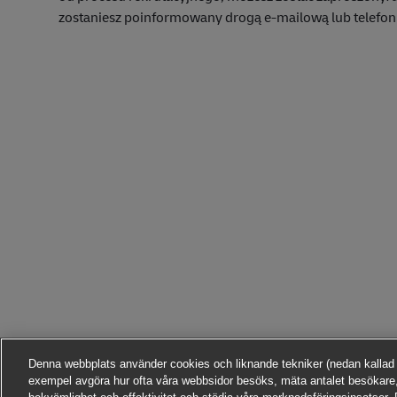
zostaniesz poinformowany drogą e-mailową lub telefon
Denna webbplats använder cookies och liknande tekniker (nedan kallad ”te
exempel avgöra hur ofta våra webbsidor besöks, mäta antalet besökare,