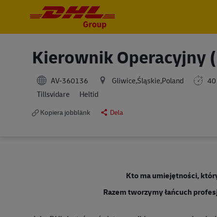
-
-
Kierownik Operacyjny 
AV-360136
Gliwice,Śląskie,Poland
40
Tillsvidare
Heltid
Kopiera jobblänk
Dela
Kto ma umiejętności, któr
Razem tworzymy łańcuch profes