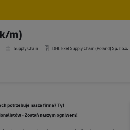
Skip to main content
Skip to main content
(k/m)
Supply Chain
DHL Exel Supply Chain (Poland) Sp. z o.o.
ych potrzebuje nasza firma? Ty!
jonalistów - Zostań naszym ogniwem!