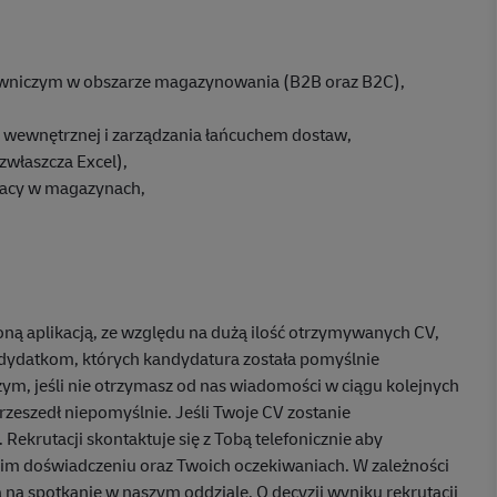
owniczym w obszarze magazynowania (B2B oraz B2C),
 wewnętrznej i zarządzania łańcuchem dostaw,
zwłaszcza Excel),
racy w magazynach,
żoną aplikacją, ze względu na dużą ilość otrzymywanych CV,
ydatkom, których kandydatura została pomyślnie
m, jeśli nie otrzymasz od nas wiadomości w ciągu kolejnych
przeszedł niepomyślnie. Jeśli Twoje CV zostanie
 Rekrutacji skontaktuje się z Tobą telefonicznie aby
oim doświadczeniu oraz Twoich oczekiwaniach. W zależności
na spotkanie w naszym oddziale. O decyzji wyniku rekrutacji