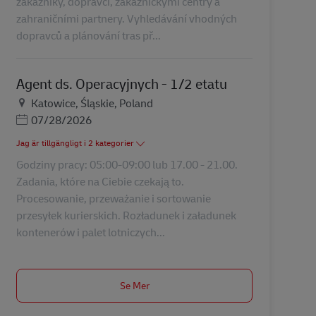
zákazníky, dopravci, zákaznickými centry a
zahraničními partnery. Vyhledávání vhodných
dopravců a plánování tras př...
Agent ds. Operacyjnych - 1/2 etatu
Plats
Katowice, Śląskie, Poland
Posted Date
07/28/2026
Jag är tillgängligt i 2 kategorier
Godziny pracy: 05:00-09:00 lub 17.00 - 21.00.
Zadania, które na Ciebie czekają to.
Procesowanie, przeważanie i sortowanie
przesyłek kurierskich. Rozładunek i załadunek
kontenerów i palet lotniczych...
Se Mer