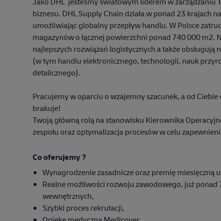
Jako DHL jesteśmy światowym liderem w zarządzaniu ł
biznesu. DHL Supply Chain działa w ponad 23 krajach na c
umożliwiając globalny przepływ handlu. W Polsce zatru
magazynów o łącznej powierzchni ponad 740 000 m2. Na
najlepszych rozwiązań logistycznych a także obsługują 
(w tym handlu elektronicznego, technologii, nauk przyro
detalicznego).
Pracujemy w oparciu o wzajemny szacunek, a od Ciebie 
brakuje!
Twoją główną rolą na stanowisku Kierownika Operacyj
zespołu oraz optymalizacja procesów w celu zapewnienia 
Co oferujemy ?
Wynagrodzenie zasadnicze oraz premię miesięczną u
Realne możliwości rozwoju zawodowego, już ponad 
wewnętrznych,
Szybki proces rekrutacji,
Opiekę medyczną Medicover,