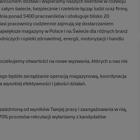
ańcuchem dostaw i wspieramy naszych klientów w rozwoju
ałym świecie, bezpiecznie i rzetelnie łącząc ludzi oraz firmy,
dnia ponad 5400 pracowników i obsługuje blisko 20
si pracownicy codziennie zajmują się dostarczaniem
największe magazyny w Polsce i na Świecie dla różnych branż
dniczych i opieki zdrowotnej, energii, motoryzacji i handlu
oczekujemy otwartości na nowe wyzwania, których u nas nie
nego będzie zarządzanie operacją magazynową, koordynacja
wysokiej efektywności i jakości działań.
zależnioną od wyników Twojej pracy i zaangażowania w nią,
70% procesów rekrutacji wyłaniamy z kandydatów