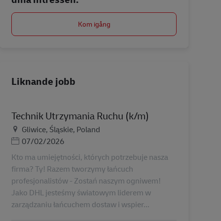
Kom igång
Liknande jobb
Technik Utrzymania Ruchu (k/m)
Plats
Gliwice, Śląskie, Poland
Posted Date
07/02/2026
Kto ma umiejętności, których potrzebuje nasza
firma? Ty! Razem tworzymy łańcuch
profesjonalistów - Zostań naszym ogniwem!
Jako DHL jesteśmy światowym liderem w
zarządzaniu łańcuchem dostaw i wspier...