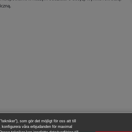
iczną.
kniker”), som gör det möjligt för oss att till
 konfigurera våra erbjudanden för maximal