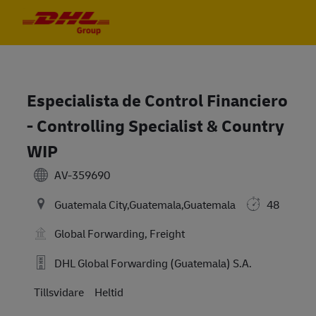
Skip to main content
Skip to main content
-
-
Especialista de Control Financiero
- Controlling Specialist & Country
WIP
AV-359690
Guatemala City,Guatemala,Guatemala
48
Global Forwarding, Freight
DHL Global Forwarding (Guatemala) S.A.
Tillsvidare
Heltid