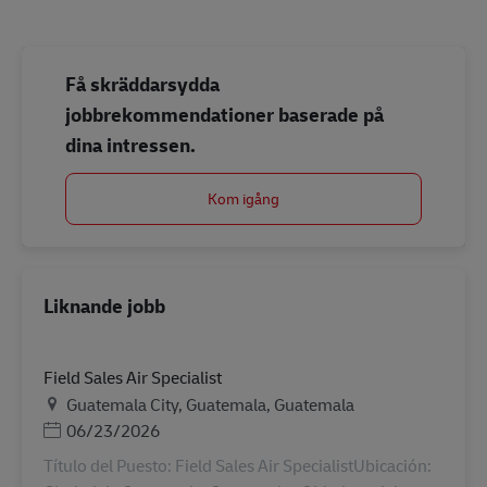
Få skräddarsydda
jobbrekommendationer baserade på
dina intressen.
Kom igång
Liknande jobb
Field Sales Air Specialist
Plats
Guatemala City, Guatemala, Guatemala
Posted Date
06/23/2026
Título del Puesto: Field Sales Air SpecialistUbicación: