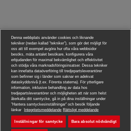
Denna webbplats använder cookies och liknande
tekniker (nedan kallad ”tekniker”), som gör det möjligt för
oss att till exempel avgöra hur ofta våra webbsidor
besöks, mäta antalet besökare, konfigurera våra
erbjudanden för maximal bekvämlighet och effektivitet
och stödja våra marknadsföringsinsatser. Dessa tekniker
kan innefatta dataöverföring till tredjepartsleverantörer
som befinner sig i länder som saknar en adekvat
dataskyddsnivå (t.ex. Förenta staterna). För ytterligare
information, inklusive behandling av data hos
tredjepartsleverantörer och möjligheten att när som helst
återkalla ditt samtycke, gå in på dina inställningar under
”Hantera samtyckesinställningar” och besök följande
Sök det här jobbet
länkar
Integritetsmeddelande
Rättsligt meddelande
Inställningar för samtycke
Bara absolut nödvändigt
Especialista de Control Fi
Spara jobb