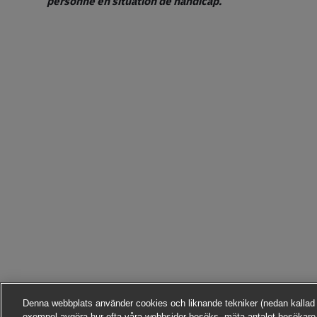
personne en situation de handicap.
Denna webbplats använder cookies och liknande tekniker (nedan kallad ”te
exempel avgöra hur ofta våra webbsidor besöks, mäta antalet besökare,