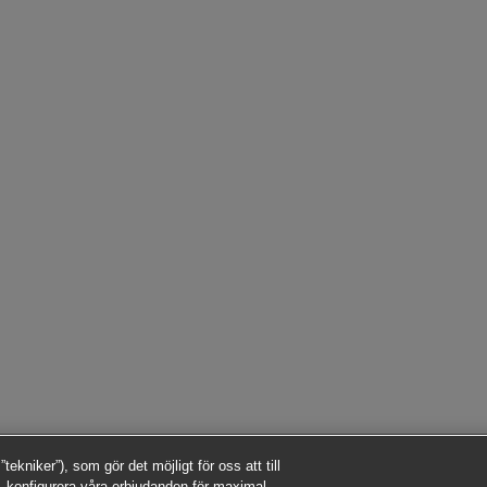
kniker”), som gör det möjligt för oss att till
 konfigurera våra erbjudanden för maximal