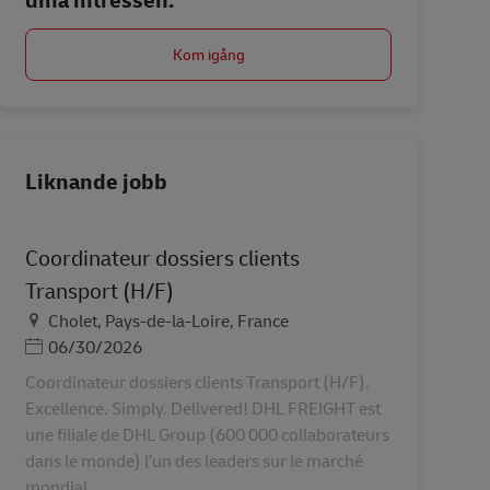
Kom igång
Liknande jobb
Coordinateur dossiers clients
Transport (H/F)
Plats
Cholet, Pays-de-la-Loire, France
Posted Date
06/30/2026
Coordinateur dossiers clients Transport (H/F).
Excellence. Simply. Delivered! DHL FREIGHT est
une filiale de DHL Group (600 000 collaborateurs
dans le monde) l’un des leaders sur le marché
mondial ...