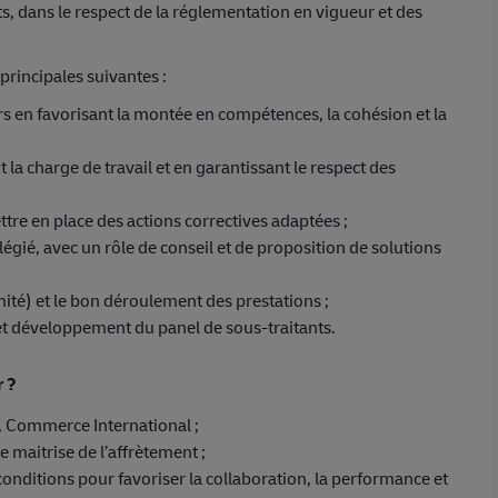
ts, dans le respect de la réglementation en vigueur et des
principales suivantes :
 en favorisant la montée en compétences, la cohésion et la
t la charge de travail et en garantissant le respect des
tre en place des actions correctives adaptées ;
ilégié, avec un rôle de conseil et de proposition de solutions
rmité) et le bon déroulement des prestations ;
n et développement du panel de sous-traitants.
r ?
 Commerce International ;
e maitrise de l’affrètement ;
conditions pour favoriser la collaboration, la performance et