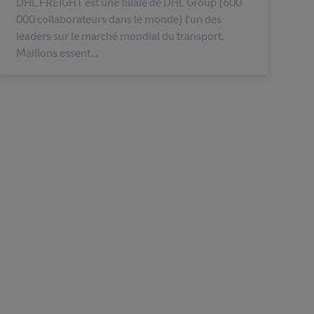
DHL FREIGHT est une filiale de DHL Group (600
000 collaborateurs dans le monde) l'un des
leaders sur le marché mondial du transport.
Maillons essent...