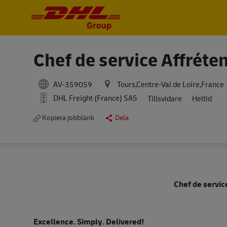
-
-
Chef de service Affréte
AV-359059
Tours,Centre-Val de Loire,France
DHL Freight (France) SAS
Tillsvidare
Heltid
Kopiera jobblänk
Dela
Chef de servic
Excellence. Simply. Delivered!